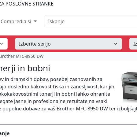
A POSLOVNE STRANKE
Iskanje
Compredia.si
Brother MFC-8950 DW
rji in bobni
ev in dramskih dobav, posebej zasnovanih za
jo dosledno kakovost tiska in zanesljivost, kar jih
sokokakovostnimi tonerji in bobni lahko ohranite
egate jasne in profesionalne rezultate na vsaki
dite popolne dobave za vaš Brother MFC-8950 DW ter izboljšaj
anje