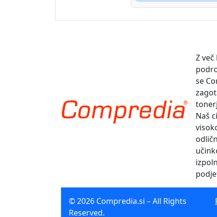
Z več
podro
se Co
zagot
toner
Naš ci
visok
odlič
učinko
izpol
podje
© 2026 Compredia.si – All Rights
Reserved.