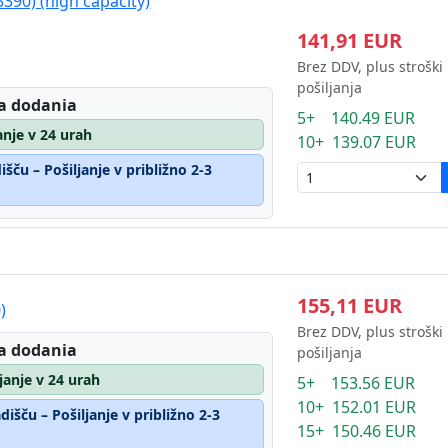
390) (high capacity)
141,91 EUR
Brez DDV, plus stroški
pošiljanja
a dodania
5+ 140.49 EUR
janje v 24 urah
10+ 139.07 EUR
šču – Pošiljanje v približno 2-3
155,11 EUR
)
Brez DDV, plus stroški
a dodania
pošiljanja
ljanje v 24 urah
5+ 153.56 EUR
10+ 152.01 EUR
išču – Pošiljanje v približno 2-3
15+ 150.46 EUR