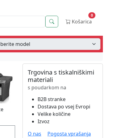
0
Iskanje
Košarica
Trgovina s tiskalniškimi
materiali
s poudarkom na
B2B stranke
Dostava po vsej Evropi
te
Velike količine
Izvoz
O nas
Pogosta vprašanja