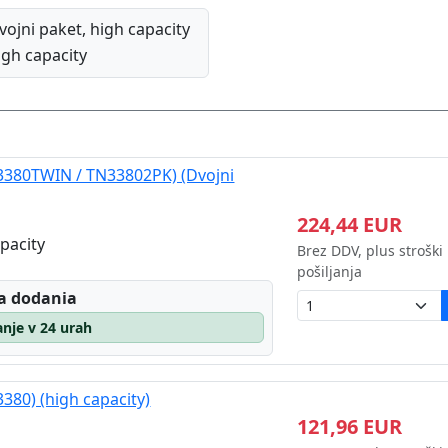
vojni paket, high capacity
igh capacity
N3380TWIN / TN33802PK) (Dvojni
224,44 EUR
pacity
Brez DDV, plus stroški
pošiljanja
a dodania
janje v 24 urah
380) (high capacity)
121,96 EUR