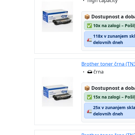
Eigenschaft:
high capacity
Lagerstatus:
📦
Dostupnost a dob
✅
10x na zalogi – Poši
118x v zunanjem skla
🚛
delovnih dneh
Brother toner črna (TN
Eigenschaft:
črna
Lagerstatus:
📦
Dostupnost a dob
✅
15x na zalogi – Poši
25x v zunanjem sklad
🚛
delovnih dneh