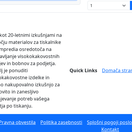
 kot 20-letnimi izkušnjami na
čju materialov za tiskalnike
mpredia osredotoča na
avljanje visokokakovostnih
jev in bobnov za podjetja.
lj je ponuditi
Quick Links
Domača stra
okakovostne izdelke in
no nakupovalno izkušnjo za
vito in zanesljivo
njevanje potreb vašega
tja po tiskanju.
Pravna obvestila
Politika zasebnosti
Splošni pogoji posl
Kontakt