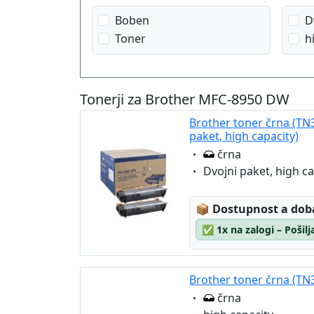
Boben
D
Toner
h
Tonerji za Brother MFC-8950 DW
Brother toner črna (T
paket, high capacity)
Eigenschaft:
črna
Eigenschaft:
Dvojni paket, high ca
Lagerstatus:
📦
Dostupnost a dob
✅
1x na zalogi – Pošil
Brother toner črna (TN3
Eigenschaft:
črna