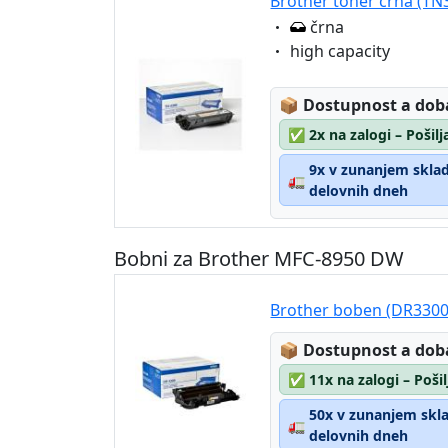
Brother toner črna (TN3
Eigenschaft:
črna
Eigenschaft:
high capacity
Lagerstatus:
📦
Dostupnost a dob
✅
2x na zalogi – Pošil
9x v zunanjem skladi
🚛
delovnih dneh
Bobni za Brother MFC-8950 DW
Brother boben (DR3300
Lagerstatus:
📦
Dostupnost a dob
✅
11x na zalogi – Poši
50x v zunanjem sklad
🚛
delovnih dneh