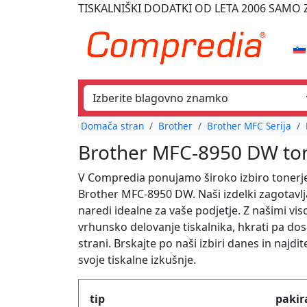
TISKALNIŠKI DODATKI
OD LETA 2006
SAMO Z
Domača stran
Brother
Brother MFC Serija
Brother MFC-8950 DW tone
V Compredia ponujamo široko izbiro tonerj
Brother MFC-8950 DW. Naši izdelki zagotavlja
naredi idealne za vaše podjetje. Z našimi vi
vrhunsko delovanje tiskalnika, hkrati pa dos
strani. Brskajte po naši izbiri danes in naj
svoje tiskalne izkušnje.
Produktfilter
tip
pakir