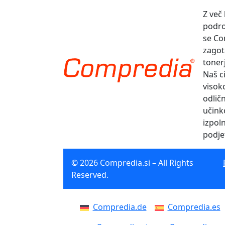
Z več
podro
se Co
zagot
toner
Naš ci
visok
odlič
učinko
izpol
podje
© 2026 Compredia.si – All Rights
Reserved.
Compredia.de
Compredia.es