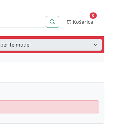
0
Iskanje
Košarica