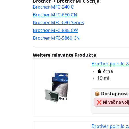
Brother
➔
Brother MFC Serija
:
Brother MFC-240 C
Brother MFC-660 CN
Brother MFC-680 Series
Brother MFC-885 CW
Brother MFC-5860 CN
Weitere relevante Produkte
Brother polnilo 
Eigenschaft:
črna
Eigenschaft:
19 ml
Lagerstatus
📦
Dostupnost
❌
Ni več na vol
Brother polnilo z