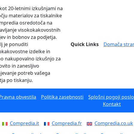
 kot 20-letnimi izkušnjami na
čju materialov za tiskalnike
mpredia osredotoča na
avljanje visokokakovostnih
jev in bobnov za podjetja.
lj je ponuditi
Quick Links
Domača stra
okakovostne izdelke in
no nakupovalno izkušnjo za
vito in zanesljivo
njevanje potreb vašega
tja po tiskanju.
Pravna obvestila
Politika zasebnosti
Splošni pogoji posl
Kontakt
Compredia.it
Compredia.fr
Compredia.co.uk