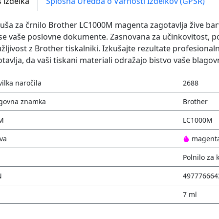
 izdelka
Splošna Uredba o Varnosti Izdelkov (GPSR)
uša za črnilo Brother LC1000M magenta zagotavlja žive bar
se vaše poslovne dokumente. Zasnovana za učinkovitost, p
žljivost z Brother tiskalniki. Izkušajte rezultate profesional
tavlja, da vaši tiskani materiali odražajo bistvo vaše blag
vilka naročila
2688
govna znamka
Brother
M
LC1000M
va
magent
Polnilo za 
N
497776664
7 ml