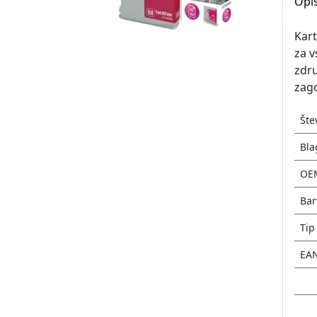
Opis
Kart
za v
zdru
zago
Šte
Bla
OE
Bar
Tip
EA