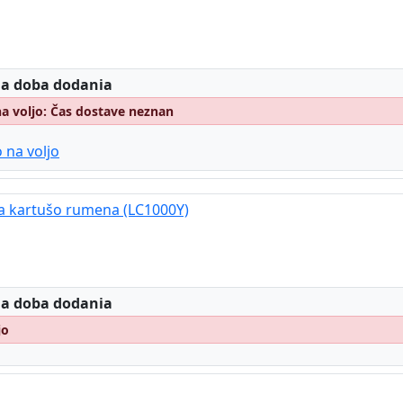
:
 a doba dodania
na voljo: Čas dostave neznan
 na voljo
za kartušo rumena (LC1000Y)
:
 a doba dodania
jo