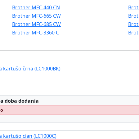
Brother MFC-440 CN
Brot
Brother MFC-665 CW
Brot
Brother MFC-685 CW
Brot
Brother MFC-3360 C
Brot
za kartušo črna (LC1000BK)
:
 a doba dodania
jo
a kartušo cian (LC1000C)