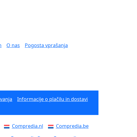
n
O nas
Pogosta vprašanja
ovanja
Informacije o plačilu in dostavi
Compredia.nl
Compredia.be