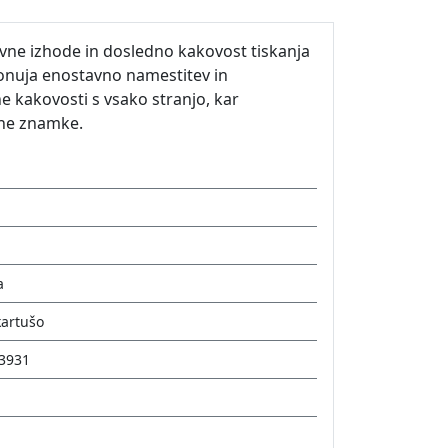
vne izhode in dosledno kakovost tiskanja
onuja enostavno namestitev in
ne kakovosti s vsako stranjo, kar
ovne znamke.
a
kartušo
3931