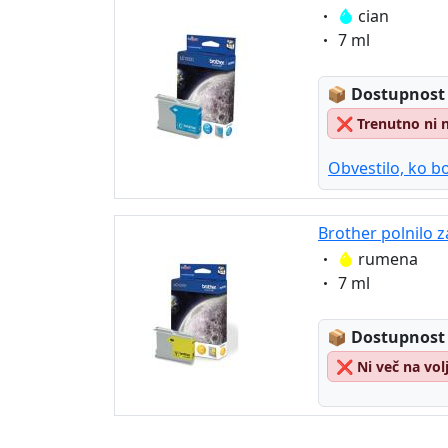
Eigenschaft:
cian
Eigenschaft:
7 ml
Lagerstatus
📦
Dostupnost
❌
Trenutno ni 
Obvestilo, ko bo
Brother polnilo 
Eigenschaft:
rumena
Eigenschaft:
7 ml
Lagerstatus
📦
Dostupnost
❌
Ni več na vol