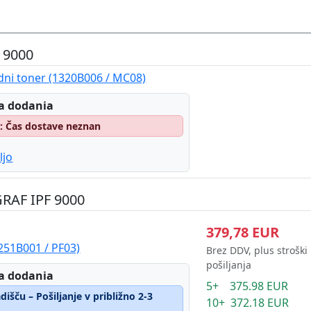
 9000
ni toner (1320B006 / MC08)
a dodania
o: Čas dostave neznan
ljo
GRAF IPF 9000
379,78 EUR
251B001 / PF03)
Brez DDV, plus stroški
pošiljanja
a dodania
5+ 375.98 EUR
išču – Pošiljanje v približno 2-3
10+ 372.18 EUR