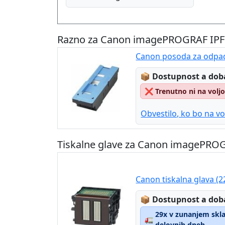
Razno za Canon imagePROGRAF IPF
Canon posoda za odpad
Lagerstatus:
📦
Dostupnost a dob
❌
Trenutno ni na volj
Obvestilo, ko bo na vo
Tiskalne glave za Canon imagePRO
Canon tiskalna glava (2
Lagerstatus:
📦
Dostupnost a dob
29x v zunanjem sklad
🚛
delovnih dneh