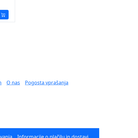
n
O nas
Pogosta vprašanja
ovanja
Informacije o plačilu in dostavi