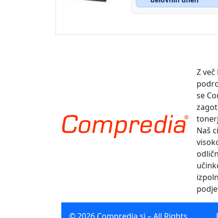
Z več
podro
se Co
zagot
toner
Naš ci
visok
odlič
učinko
izpol
podje
© 2026 Compredia.si – All Rights