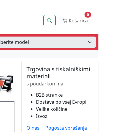
0
Iskanje
Košarica
Trgovina s tiskalniškimi
materiali
s poudarkom na
B2B stranke
Dostava po vsej Evropi
Velike količine
Izvoz
O nas
Pogosta vprašanja