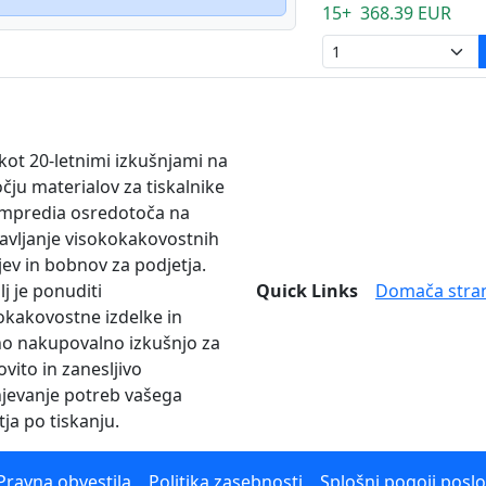
15+ 368.39 EUR
 kot 20-letnimi izkušnjami na
čju materialov za tiskalnike
mpredia osredotoča na
avljanje visokokakovostnih
jev in bobnov za podjetja.
lj je ponuditi
Quick Links
Domača stra
okakovostne izdelke in
no nakupovalno izkušnjo za
vito in zanesljivo
njevanje potreb vašega
tja po tiskanju.
Pravna obvestila
Politika zasebnosti
Splošni pogoji posl