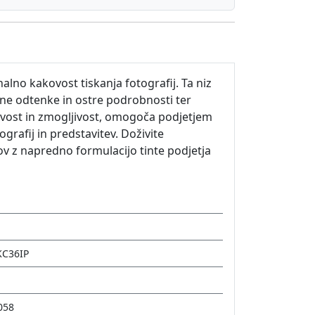
lno kakovost tiskanja fotografij. Ta niz
rne odtenke in ostre podrobnosti ter
jivost in zmogljivost, omogoča podjetjem
grafij in predstavitev. Doživite
ov z napredno formulacijo tinte podjetja
KC36IP
058