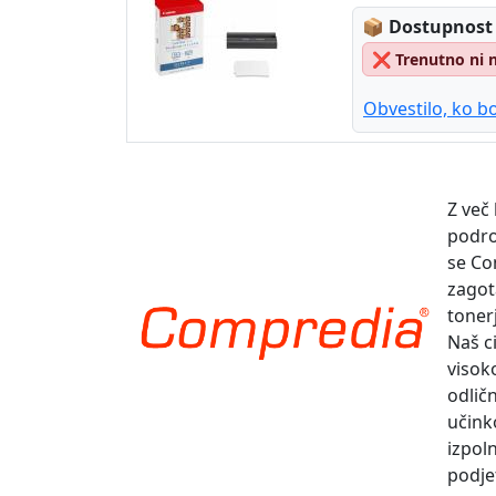
Lagerstatus
📦
Dostupnost
❌
Trenutno ni 
Obvestilo, ko bo
Z več
podro
se Co
zagot
toner
Naš ci
visok
odlič
učinko
izpol
podje