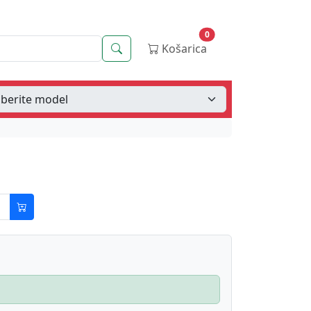
0
Iskanje
Košarica