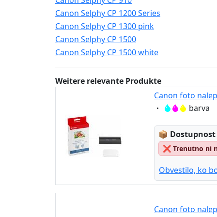
Canon Selphy CP 910
Canon Selphy CP 1200 Series
Canon Selphy CP 1300 pink
Canon Selphy CP 1500
Canon Selphy CP 1500 white
Weitere relevante Produkte
Canon foto nalep
Eigenschaft:
barva
Lagerstatus
📦
Dostupnost
❌
Trenutno ni 
Obvestilo, ko bo
Canon foto nalep