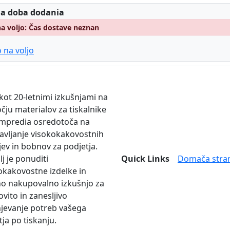
:
 a doba dodania
na voljo: Čas dostave neznan
 na voljo
 kot 20-letnimi izkušnjami na
čju materialov za tiskalnike
mpredia osredotoča na
avljanje visokokakovostnih
jev in bobnov za podjetja.
lj je ponuditi
Quick Links
Domača stra
okakovostne izdelke in
no nakupovalno izkušnjo za
vito in zanesljivo
njevanje potreb vašega
tja po tiskanju.