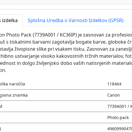
 izdelka
Splošna Uredba o Varnosti Izdelkov (GPSR)
n Photo Pack (7739A001 / KC36IP) je zasnovan za profesiona
uš s tiskalnimi barvami zagotavlja bogate barve, globoke č
tavlja živopisne slike pri vsakem tisku. Zasnovan za zanesl
hibno ustvarjanje visoko kakovostnih tržnih materialov, foto
ednost in dolgo življenjsko dobo vaših natisnjenih material
on.
vilka naročila
118464
govna znamka
Canon
M
7739A001 / 
Photo pack
N
4960999047