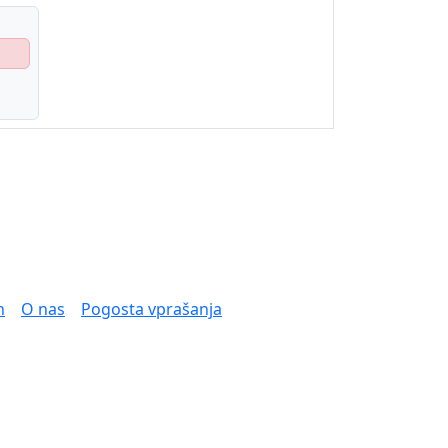
n
O nas
Pogosta vprašanja