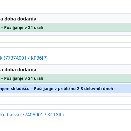
:
 a doba dodania
 – Pošiljanje v 24 urah
k (7737A001 / KP36IP)
:
 a doba dodania
 – Pošiljanje v 24 urah
jem skladišču – Pošiljanje v približno 2-3 delovnih dneh
ke barva (7740A001 / KC18IL)