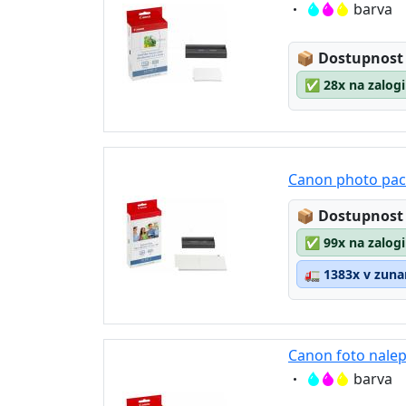
Eigenschaft:
barva
Lagerstatus
📦
Dostupnost
✅
28x na zalogi
Canon photo pac
Lagerstatus
📦
Dostupnost
✅
99x na zalogi
🚛
1383x v zunan
Canon foto nalep
Eigenschaft:
barva