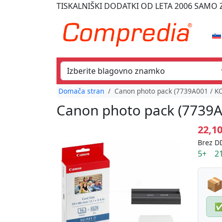
TISKALNIŠKI DODATKI
OD LETA 2006
SAMO Z
Domača stran
Canon photo pack (7739A001 / KC
Canon photo pack (7739A
22,1
Brez DD
5+ 21
📦