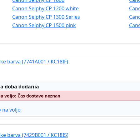
Canon Selphy CP 1000
Cano
Canon Selphy CP 1200 white
Cano
Canon Selphy CP 1300 Series
Cano
Canon Selphy CP 1500 pink
Cano
ke barva (7741A001 / KC18IF)
:
 a doba dodania
na voljo: Čas dostave neznan
 na voljo
ke barva (7429B001 / KC18IS)