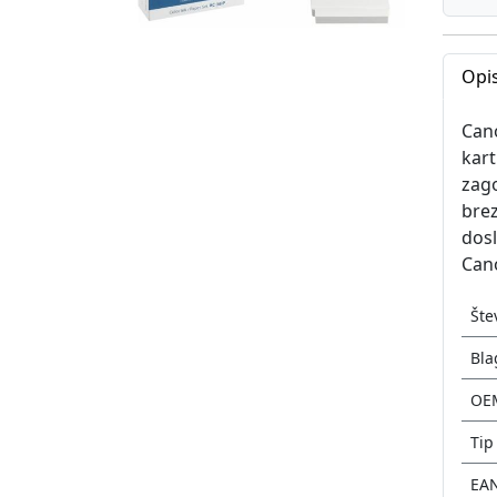
Opis
Cano
kart
zago
brez
dosl
Can
Šte
Bla
OE
Tip
EA