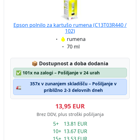
Epson polnilo za kartušo rumena (C13T03R440 /
102)
Eigenschaft:
rumena
Eigenschaft:
70 ml
Lagerstatus:
📦
Dostupnost a doba dodania
✅
101x na zalogi – Pošiljanje v 24 urah
357x v zunanjem skladišču – Pošiljanje v
🚛
približno 2-3 delovnih dneh
13,95 EUR
Brez DDV, plus stroški pošiljanja
5+ 13.81 EUR
10+ 13.67 EUR
15+ 13.53 EUR