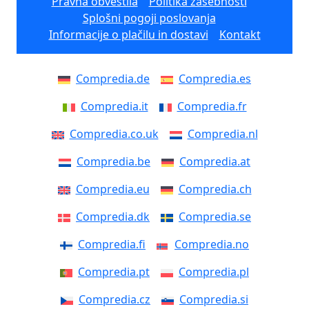
Pravna obvestila
Politika zasebnosti
Splošni pogoji poslovanja
Informacije o plačilu in dostavi
Kontakt
Compredia.de
Compredia.es
Compredia.it
Compredia.fr
Compredia.co.uk
Compredia.nl
Compredia.be
Compredia.at
Compredia.eu
Compredia.ch
Compredia.dk
Compredia.se
Compredia.fi
Compredia.no
Compredia.pt
Compredia.pl
Compredia.cz
Compredia.si