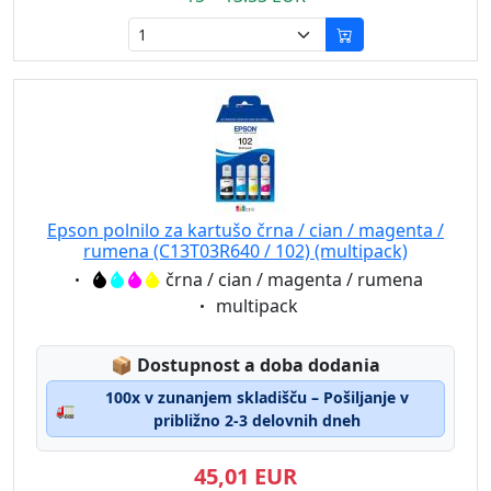
Epson polnilo za kartušo črna / cian / magenta /
rumena (C13T03R640 / 102) (multipack)
Eigenschaft:
črna / cian / magenta / rumena
Eigenschaft:
multipack
Lagerstatus:
📦
Dostupnost a doba dodania
100x v zunanjem skladišču – Pošiljanje v
🚛
približno 2-3 delovnih dneh
45,01 EUR