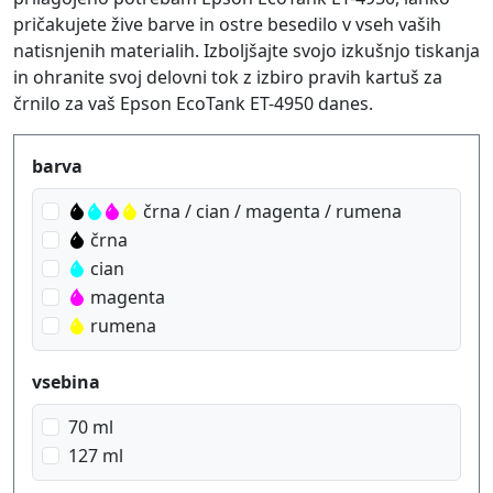
pričakujete žive barve in ostre besedilo v vseh vaših
natisnjenih materialih. Izboljšajte svojo izkušnjo tiskanja
in ohranite svoj delovni tok z izbiro pravih kartuš za
črnilo za vaš Epson EcoTank ET-4950 danes.
Produktfilter
barva
črna / cian / magenta / rumena
črna
cian
magenta
rumena
vsebina
70 ml
127 ml