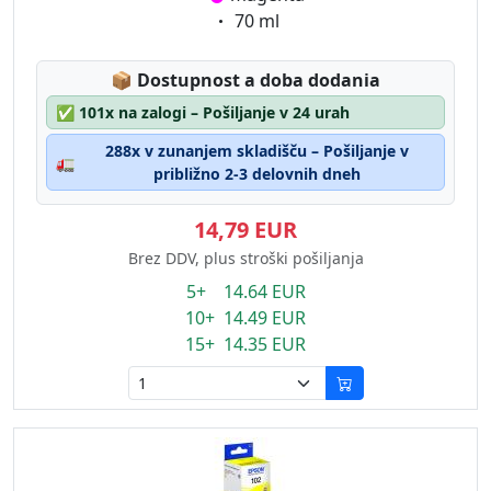
Eigenschaft:
70 ml
Lagerstatus:
📦
Dostupnost a doba dodania
✅
101x na zalogi – Pošiljanje v 24 urah
288x v zunanjem skladišču – Pošiljanje v
🚛
približno 2-3 delovnih dneh
14,79 EUR
Brez DDV, plus stroški pošiljanja
5+ 14.64 EUR
10+ 14.49 EUR
15+ 14.35 EUR