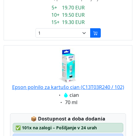
5+ 19.70 EUR
10+ 19.50 EUR
15+ 19.30 EUR
Epson polnilo za kartušo cian (C13T03R240 / 102)
Eigenschaft:
cian
Eigenschaft:
70 ml
Lagerstatus:
📦
Dostupnost a doba dodania
✅
101x na zalogi – Pošiljanje v 24 urah