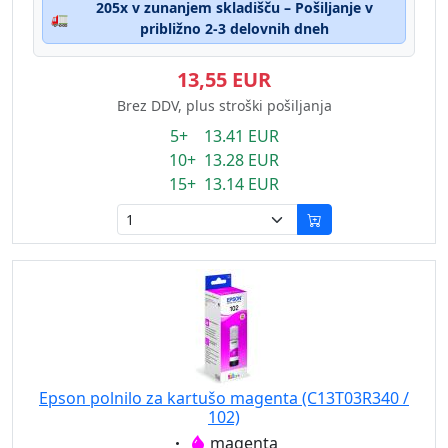
205x v zunanjem skladišču – Pošiljanje v
🚛
približno 2-3 delovnih dneh
13,55 EUR
Brez DDV, plus stroški pošiljanja
5+ 13.41 EUR
10+ 13.28 EUR
15+ 13.14 EUR
Epson polnilo za kartušo magenta (C13T03R340 /
102)
Eigenschaft:
magenta