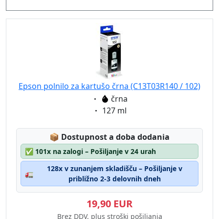
Epson polnilo za kartušo črna (C13T03R140 / 102)
Eigenschaft:
črna
Eigenschaft:
127 ml
Lagerstatus:
📦
Dostupnost a doba dodania
✅
101x na zalogi – Pošiljanje v 24 urah
128x v zunanjem skladišču – Pošiljanje v
🚛
približno 2-3 delovnih dneh
19,90 EUR
Brez DDV, plus stroški pošiljanja