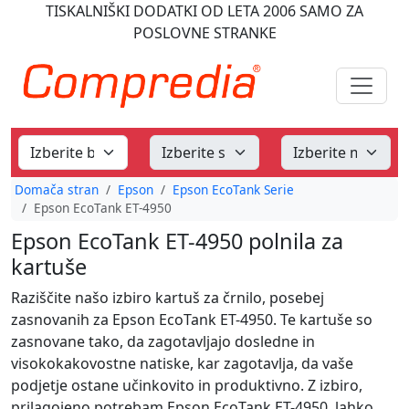
TISKALNIŠKI DODATKI
OD LETA 2006
SAMO ZA
POSLOVNE STRANKE
Domača stran
Epson
Epson EcoTank Serie
Epson EcoTank ET-4950
Epson EcoTank ET-4950 polnila za
kartuše
Raziščite našo izbiro kartuš za črnilo, posebej
zasnovanih za Epson EcoTank ET-4950. Te kartuše so
zasnovane tako, da zagotavljajo dosledne in
visokokakovostne natiske, kar zagotavlja, da vaše
podjetje ostane učinkovito in produktivno. Z izbiro,
prilagojeno potrebam Epson EcoTank ET-4950, lahko