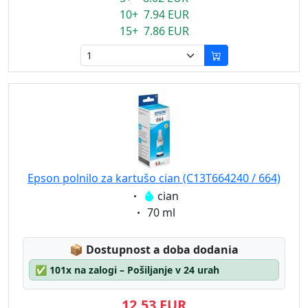
10+ 7.94 EUR
15+ 7.86 EUR
Epson polnilo za kartušo cian (C13T664240 / 664)
Eigenschaft:
cian
Eigenschaft:
70 ml
Lagerstatus:
📦
Dostupnost a doba dodania
✅
101x na zalogi – Pošiljanje v 24 urah
12,53 EUR