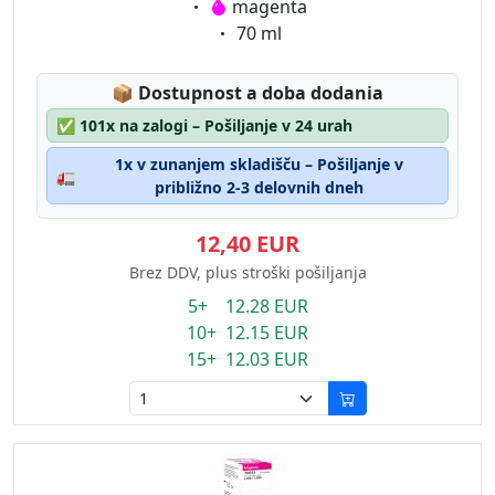
Eigenschaft:
magenta
Eigenschaft:
70 ml
Lagerstatus:
📦
Dostupnost a doba dodania
✅
101x na zalogi – Pošiljanje v 24 urah
1x v zunanjem skladišču – Pošiljanje v
🚛
približno 2-3 delovnih dneh
12,40 EUR
Brez DDV, plus stroški pošiljanja
5+ 12.28 EUR
10+ 12.15 EUR
15+ 12.03 EUR