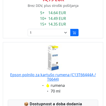
Brez DDV, plus stroški pošiljanja
5+ 14.64 EUR
10+ 14.49 EUR
15+ 14.35 EUR
Epson polnilo za kartušo rumena (C13T66444A /
T6644)
Eigenschaft:
rumena
Eigenschaft:
70 ml
Lagerstatus:
📦
Dostupnost a doba dodania