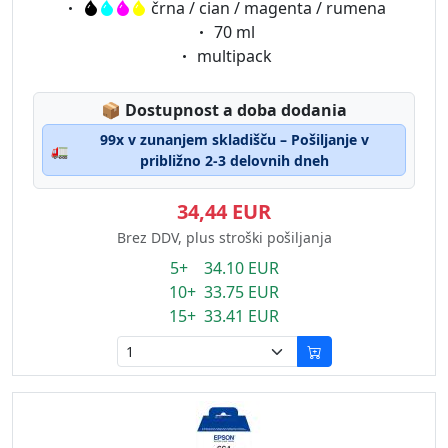
Eigenschaft:
črna / cian / magenta / rumena
Eigenschaft:
70 ml
Eigenschaft:
multipack
Lagerstatus:
📦
Dostupnost a doba dodania
99x v zunanjem skladišču – Pošiljanje v
🚛
približno 2-3 delovnih dneh
34,44 EUR
Brez DDV, plus stroški pošiljanja
5+ 34.10 EUR
10+ 33.75 EUR
15+ 33.41 EUR