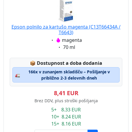
Epson polnilo za kartušo magenta (C13T66434A /
T6643)
Eigenschaft:
magenta
Eigenschaft:
70 ml
Lagerstatus:
📦
Dostupnost a doba dodania
166x v zunanjem skladišču – Pošiljanje v
🚛
približno 2-3 delovnih dneh
8,41 EUR
Brez DDV, plus stroški pošiljanja
5+ 8.33 EUR
10+ 8.24 EUR
15+ 8.16 EUR