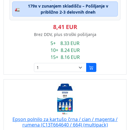
179x v zunanjem skladišču – Pošiljanje v
🚛
približno 2-3 delovnih dneh
8,41 EUR
Brez DDV, plus stroški pošiljanja
5+ 8.33 EUR
10+ 8.24 EUR
15+ 8.16 EUR
Epson polnilo za kartušo črna / cian / magenta /
rumena (C13T664640 / 664) (multipack)