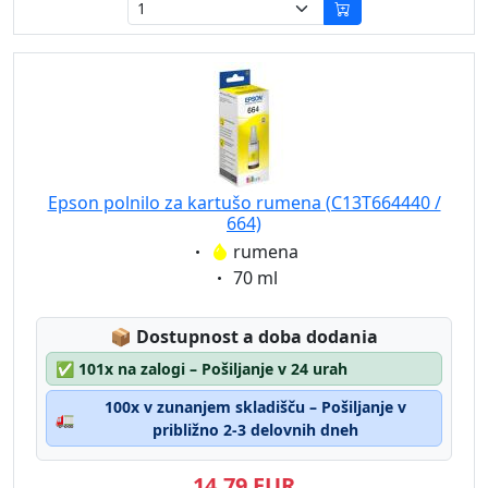
Epson polnilo za kartušo rumena (C13T664440 /
664)
Eigenschaft:
rumena
Eigenschaft:
70 ml
Lagerstatus:
📦
Dostupnost a doba dodania
✅
101x na zalogi – Pošiljanje v 24 urah
100x v zunanjem skladišču – Pošiljanje v
🚛
približno 2-3 delovnih dneh
14,79 EUR