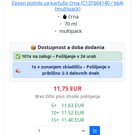
Epson polnilo za kartušo črna (C13T664140 / 664)
(multipack)
Eigenschaft:
črna
Eigenschaft:
70 ml
Eigenschaft:
multipack
Lagerstatus:
📦
Dostupnost a doba dodania
✅
101x na zalogi – Pošiljanje v 24 urah
1x v zunanjem skladišču – Pošiljanje v
🚛
približno 2-3 delovnih dneh
11,75 EUR
Brez DDV, plus stroški pošiljanja
5+ 11.63 EUR
10+ 11.52 EUR
15+ 11.40 EUR