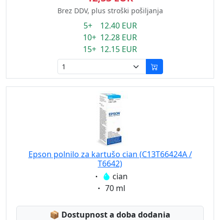
Brez DDV, plus stroški pošiljanja
5+ 12.40 EUR
10+ 12.28 EUR
15+ 12.15 EUR
Epson polnilo za kartušo cian (C13T66424A /
T6642)
Eigenschaft:
cian
Eigenschaft:
70 ml
Lagerstatus:
📦
Dostupnost a doba dodania