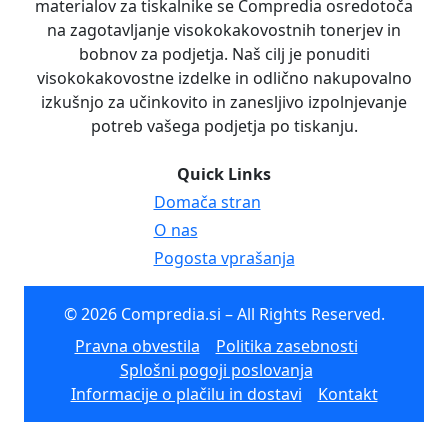
materialov za tiskalnike se Compredia osredotoča
na zagotavljanje visokokakovostnih tonerjev in
bobnov za podjetja. Naš cilj je ponuditi
visokokakovostne izdelke in odlično nakupovalno
izkušnjo za učinkovito in zanesljivo izpolnjevanje
potreb vašega podjetja po tiskanju.
Quick Links
Domača stran
O nas
Pogosta vprašanja
© 2026 Compredia.si – All Rights Reserved.
Pravna obvestila
Politika zasebnosti
Splošni pogoji poslovanja
Informacije o plačilu in dostavi
Kontakt