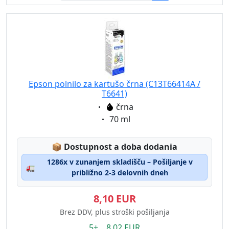
Epson polnilo za kartušo črna (C13T66414A /
T6641)
Eigenschaft:
črna
Eigenschaft:
70 ml
Lagerstatus:
📦
Dostupnost a doba dodania
1286x v zunanjem skladišču – Pošiljanje v
🚛
približno 2-3 delovnih dneh
8,10 EUR
Brez DDV, plus stroški pošiljanja
5+ 8.02 EUR