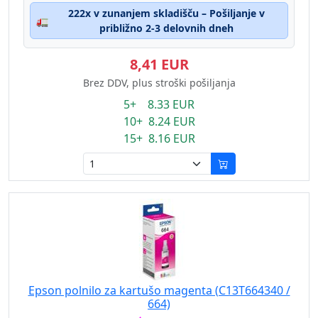
222x v zunanjem skladišču – Pošiljanje v
🚛
približno 2-3 delovnih dneh
8,41 EUR
Brez DDV, plus stroški pošiljanja
5+ 8.33 EUR
10+ 8.24 EUR
15+ 8.16 EUR
Epson polnilo za kartušo magenta (C13T664340 /
664)