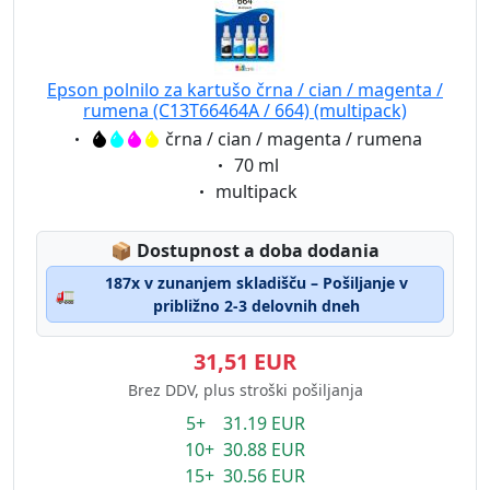
Epson polnilo za kartušo črna / cian / magenta /
rumena (C13T66464A / 664) (multipack)
Eigenschaft:
črna / cian / magenta / rumena
Eigenschaft:
70 ml
Eigenschaft:
multipack
Lagerstatus:
📦
Dostupnost a doba dodania
187x v zunanjem skladišču – Pošiljanje v
🚛
približno 2-3 delovnih dneh
31,51 EUR
Brez DDV, plus stroški pošiljanja
5+ 31.19 EUR
10+ 30.88 EUR
15+ 30.56 EUR