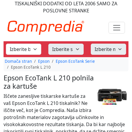
TISKALNIŠKI DODATKI
OD LETA 2006
SAMO ZA
POSLOVNE STRANKE
Domača stran
Epson
Epson EcoTank Serie
Epson EcoTank L 210
Epson EcoTank L 210 polnila
za kartuše
Iščete zanesljive tiskarske kartuše za
vaš Epson EcoTank L 210 tiskalnik? Ne
iščite več, kot je Compredia. Naša izbira
potrošnih materialov zagotavlja učinkovite in
visokokakovostne rezultate tiskanja. Da bi kar najbolje
izkoristili svoj tiskalnik, poskrbite, da se držite smernic