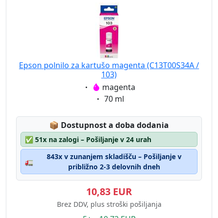
Epson polnilo za kartušo magenta (C13T00S34A /
103)
Eigenschaft:
magenta
Eigenschaft:
70 ml
Lagerstatus:
📦
Dostupnost a doba dodania
✅
51x na zalogi – Pošiljanje v 24 urah
843x v zunanjem skladišču – Pošiljanje v
🚛
približno 2-3 delovnih dneh
10,83 EUR
Brez DDV, plus stroški pošiljanja