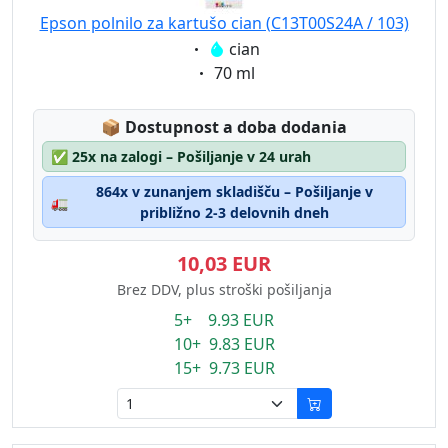
Epson polnilo za kartušo cian (C13T00S24A / 103)
Eigenschaft:
cian
Eigenschaft:
70 ml
Lagerstatus:
📦
Dostupnost a doba dodania
✅
25x na zalogi – Pošiljanje v 24 urah
864x v zunanjem skladišču – Pošiljanje v
🚛
približno 2-3 delovnih dneh
10,03 EUR
Brez DDV, plus stroški pošiljanja
5+ 9.93 EUR
10+ 9.83 EUR
15+ 9.73 EUR