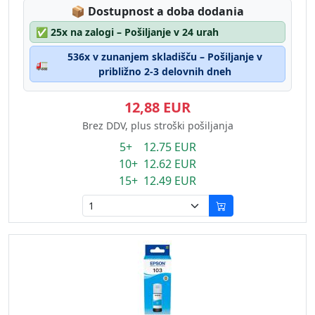
Lagerstatus:
📦
Dostupnost a doba dodania
✅
25x na zalogi – Pošiljanje v 24 urah
536x v zunanjem skladišču – Pošiljanje v
🚛
približno 2-3 delovnih dneh
12,88 EUR
Brez DDV, plus stroški pošiljanja
5+ 12.75 EUR
10+ 12.62 EUR
15+ 12.49 EUR