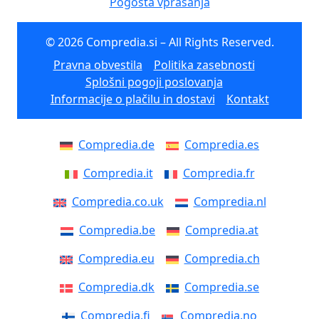
Pogosta vprašanja
© 2026 Compredia.si – All Rights Reserved.
Pravna obvestila
Politika zasebnosti
Splošni pogoji poslovanja
Informacije o plačilu in dostavi
Kontakt
Compredia.de
Compredia.es
Compredia.it
Compredia.fr
Compredia.co.uk
Compredia.nl
Compredia.be
Compredia.at
Compredia.eu
Compredia.ch
Compredia.dk
Compredia.se
Compredia.fi
Compredia.no