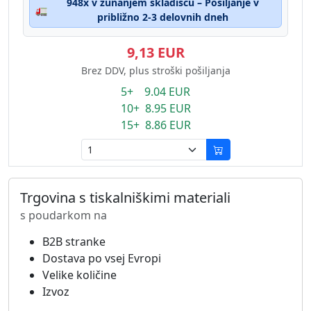
948x v zunanjem skladišču – Pošiljanje v
🚛
približno 2-3 delovnih dneh
9,13 EUR
Brez DDV, plus stroški pošiljanja
5+ 9.04 EUR
10+ 8.95 EUR
15+ 8.86 EUR
Trgovina s tiskalniškimi materiali
s poudarkom na
B2B stranke
Dostava po vsej Evropi
Velike količine
Izvoz