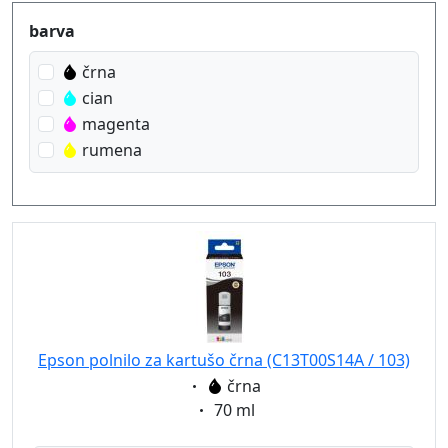
Produktfilter
barva
črna
cian
magenta
rumena
Epson polnilo za kartušo črna (C13T00S14A / 103)
Eigenschaft:
črna
Eigenschaft:
70 ml