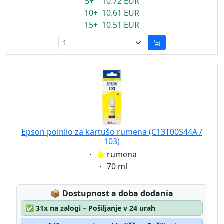
5+ 10.72 EUR
10+ 10.61 EUR
15+ 10.51 EUR
Epson polnilo za kartušo rumena (C13T00S44A /
103)
Eigenschaft:
rumena
Eigenschaft:
70 ml
Lagerstatus:
📦
Dostupnost a doba dodania
✅
31x na zalogi – Pošiljanje v 24 urah