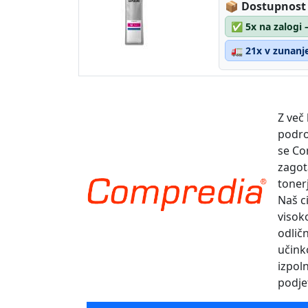
Lagerstatus
📦
Dostupnost
✅
5x na zalogi 
🚛
21x v zunanje
Z več
podro
se Co
zagot
toner
Naš ci
visok
odlič
učinko
izpol
podje