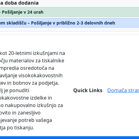
:
 a doba dodania
– Pošiljanje v 24 urah
m skladišču – Pošiljanje v približno 2-3 delovnih dneh
 kot 20-letnimi izkušnjami na
čju materialov za tiskalnike
mpredia osredotoča na
avljanje visokokakovostnih
jev in bobnov za podjetja.
lj je ponuditi
Quick Links
Domača stra
okakovostne izdelke in
no nakupovalno izkušnjo za
vito in zanesljivo
njevanje potreb vašega
tja po tiskanju.