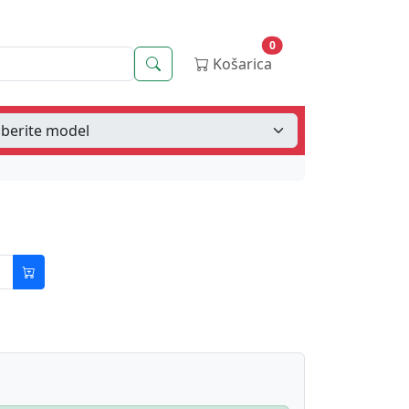
0
Iskanje
Košarica