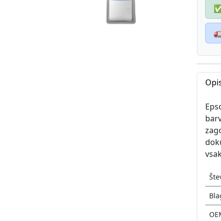

Opis
Epso
barv
zago
doku
vsak
Šte
Bla
OE