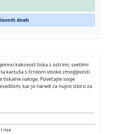
delovnih dneh
emno kakovost tiska z ostrimi, svetlimi
ta kartuša s črnilom visoke zmogljivosti
e tiskalne naloge. Povečajte svoje
sedilom, kar jo naredi za nujno izbiro za
T11N4