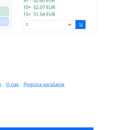
5+ 52.60 EUR
10+ 52.07 EUR
15+ 51.54 EUR
n
O nas
Pogosta vprašanja