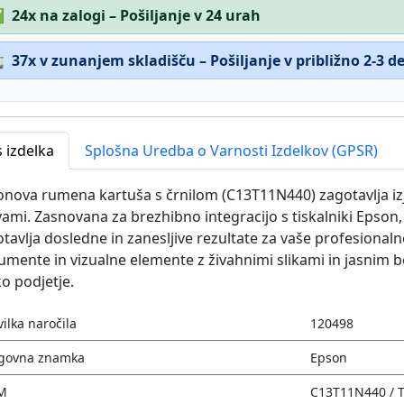
✅
24x na zalogi – Pošiljanje v 24 urah

37x v zunanjem skladišču – Pošiljanje v približno 2-3 
 izdelka
Splošna Uredba o Varnosti Izdelkov (GPSR)
nova rumena kartuša s črnilom (C13T11N440) zagotavlja izj
ami. Zasnovana za brezhibno integracijo s tiskalniki Epson, 
tavlja dosledne in zanesljive rezultate za vaše profesionaln
mente in vizualne elemente z živahnimi slikami in jasnim be
o podjetje.
vilka naročila
120498
govna znamka
Epson
M
C13T11N440 / 