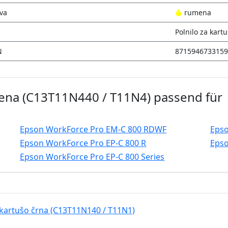
va
rumena
Polnilo za kart
N
8715946733159
mena (C13T11N440 / T11N4) passend für
Epson WorkForce Pro EM-C 800 RDWF
Eps
Epson WorkForce Pro EP-C 800 R
Epso
Epson WorkForce Pro EP-C 800 Series
 kartušo črna (C13T11N140 / T11N1)