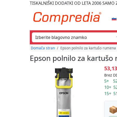
TISKALNIŠKI DODATKI
OD LETA 2006
SAMO Z
Domača stran
Epson polnilo za kartušo rumena
Epson polnilo za kartuš
53,1
Brez DD
5+ 52
10+ 5
15+ 5
📦