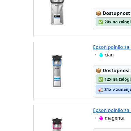
Lagerstatus
📦
Dostupnost
✅
20x na zalogi
Epson polnilo za
Eigenschaft:
cian
Lagerstatus
📦
Dostupnost
✅
12x na zalogi
🚛
31x v zunanje
Epson polnilo za
Eigenschaft:
magenta