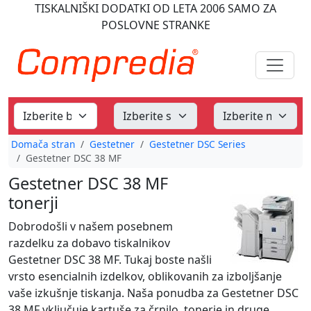
TISKALNIŠKI DODATKI
OD LETA 2006
SAMO ZA
POSLOVNE STRANKE
Domača stran
Gestetner
Gestetner DSC Series
Gestetner DSC 38 MF
Gestetner DSC 38 MF
tonerji
Dobrodošli v našem posebnem
razdelku za dobavo tiskalnikov
Gestetner DSC 38 MF. Tukaj boste našli
vrsto esencialnih izdelkov, oblikovanih za izboljšanje
vaše izkušnje tiskanja. Naša ponudba za Gestetner DSC
38 MF vključuje kartuše za črnilo, tonerje in druge