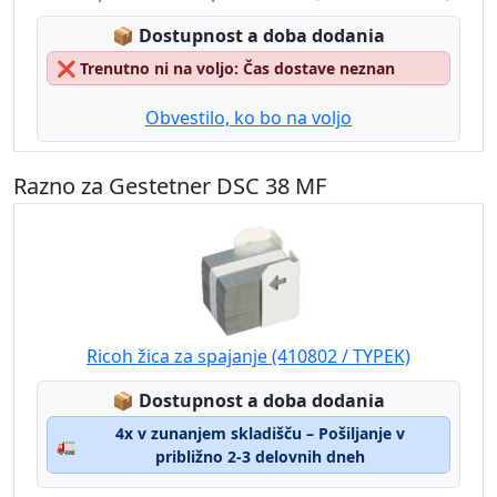
Lagerstatus:
📦
Dostupnost a doba dodania
❌
Trenutno ni na voljo: Čas dostave neznan
Obvestilo, ko bo na voljo
Razno za Gestetner DSC 38 MF
Ricoh žica za spajanje (410802 / TYPEK)
Lagerstatus:
📦
Dostupnost a doba dodania
4x v zunanjem skladišču – Pošiljanje v
🚛
približno 2-3 delovnih dneh