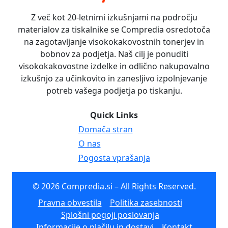
Z več kot 20-letnimi izkušnjami na področju
materialov za tiskalnike se Compredia osredotoča
na zagotavljanje visokokakovostnih tonerjev in
bobnov za podjetja. Naš cilj je ponuditi
visokokakovostne izdelke in odlično nakupovalno
izkušnjo za učinkovito in zanesljivo izpolnjevanje
potreb vašega podjetja po tiskanju.
Quick Links
Domača stran
O nas
Pogosta vprašanja
© 2026 Compredia.si – All Rights Reserved.
Pravna obvestila
Politika zasebnosti
Splošni pogoji poslovanja
Informacije o plačilu in dostavi
Kontakt