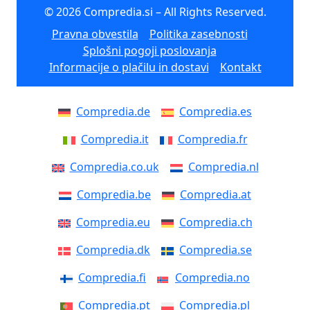
© 2026 Compredia.si – All Rights Reserved.
Pravna obvestila
Politika zasebnosti
Splošni pogoji poslovanja
Informacije o plačilu in dostavi
Kontakt
Compredia.de
Compredia.es
Compredia.it
Compredia.fr
Compredia.co.uk
Compredia.nl
Compredia.be
Compredia.at
Compredia.eu
Compredia.ch
Compredia.dk
Compredia.se
Compredia.fi
Compredia.no
Compredia.pt
Compredia.pl