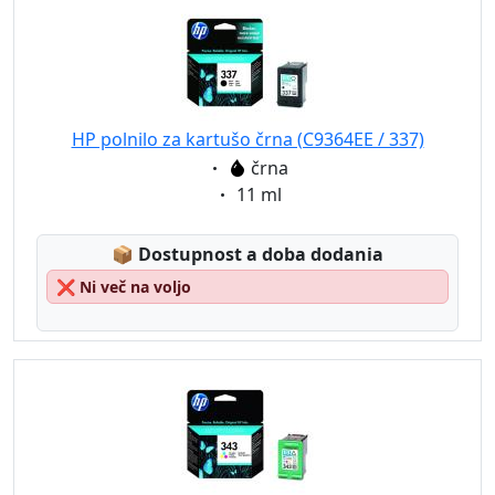
HP polnilo za kartušo črna (C9364EE / 337)
Eigenschaft:
črna
Eigenschaft:
11 ml
Lagerstatus:
📦
Dostupnost a doba dodania
❌
Ni več na voljo