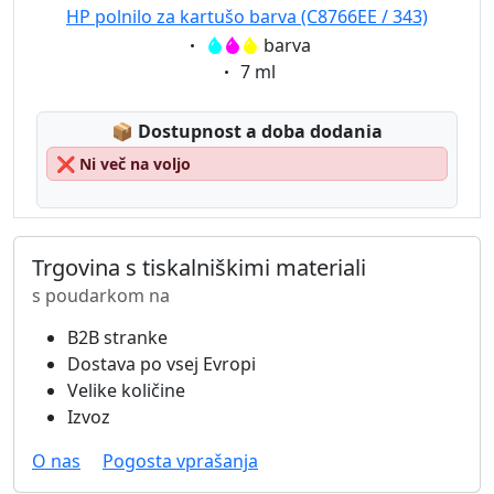
HP polnilo za kartušo barva (C8766EE / 343)
Eigenschaft:
barva
Eigenschaft:
7 ml
Lagerstatus:
📦
Dostupnost a doba dodania
❌
Ni več na voljo
Trgovina s tiskalniškimi materiali
s poudarkom na
B2B stranke
Dostava po vsej Evropi
Velike količine
Izvoz
O nas
Pogosta vprašanja