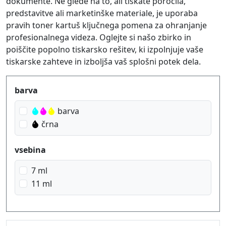
dokumente. Ne glede na to, ali tiskate poročila,
predstavitve ali marketinške materiale, je uporaba
pravih toner kartuš ključnega pomena za ohranjanje
profesionalnega videza. Oglejte si našo zbirko in
poiščite popolno tiskarsko rešitev, ki izpolnjuje vaše
tiskarske zahteve in izboljša vaš splošni potek dela.
Produktfilter
barva
barva
črna
vsebina
7 ml
11 ml