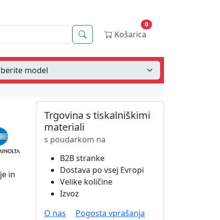
0
Iskanje
Košarica
Trgovina s tiskalniškimi
materiali
s poudarkom na
B2B stranke
Dostava po vsej Evropi
je in
Velike količine
Izvoz
O nas
Pogosta vprašanja