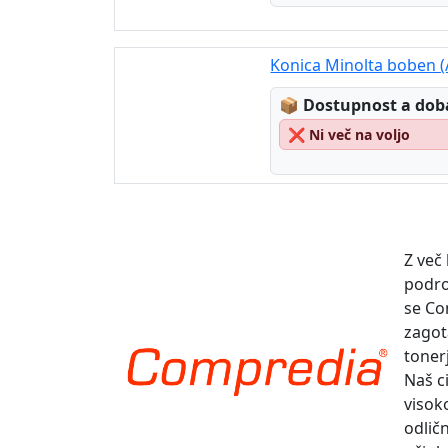
Konica Minolta boben 
Lagerstatus:
📦
Dostupnost a dob
❌
Ni več na voljo
Z več
podro
se Co
zagot
toner
Naš ci
visok
odlič