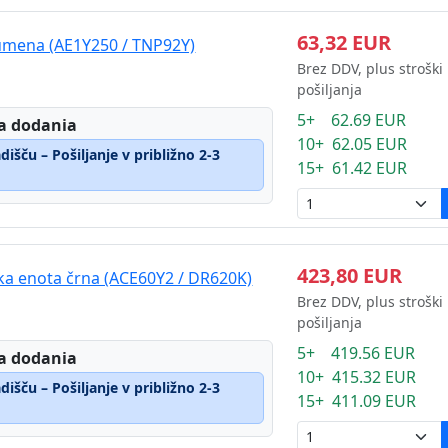
63,32 EUR
rumena (AE1Y250 / TNP92Y)
Brez DDV, plus stroški
pošiljanja
5+ 62.69 EUR
a dodania
10+ 62.05 EUR
išču – Pošiljanje v približno 2-3
15+ 61.42 EUR
423,80 EUR
ka enota črna (ACE60Y2 / DR620K)
Brez DDV, plus stroški
pošiljanja
5+ 419.56 EUR
a dodania
10+ 415.32 EUR
išču – Pošiljanje v približno 2-3
15+ 411.09 EUR