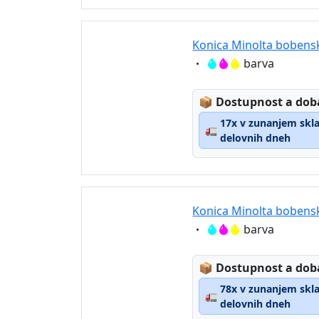
Konica Minolta bobens
Eigenschaft:
barva
Lagerstatus:
📦
Dostupnost a dob
17x v zunanjem sklad
🚛
delovnih dneh
Konica Minolta bobens
Eigenschaft:
barva
Lagerstatus:
📦
Dostupnost a dob
78x v zunanjem sklad
🚛
delovnih dneh