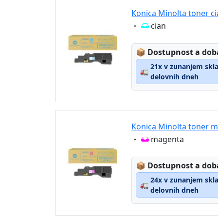
Konica Minolta toner c
Eigenschaft:
cian
Lagerstatus:
📦
Dostupnost a dob
21x v zunanjem sklad
🚛
delovnih dneh
Konica Minolta toner 
Eigenschaft:
magenta
Lagerstatus:
📦
Dostupnost a dob
24x v zunanjem sklad
🚛
delovnih dneh