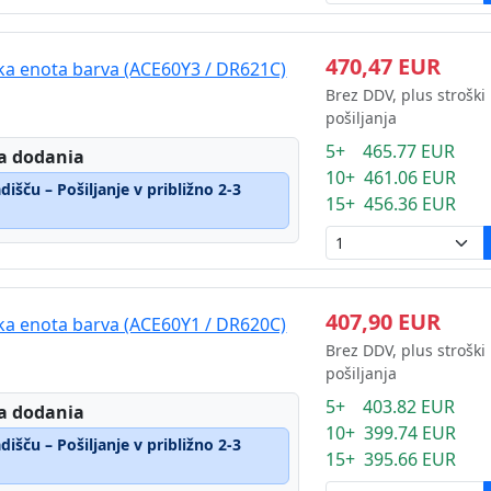
470,47 EUR
ka enota barva (ACE60Y3 / DR621C)
Brez DDV, plus stroški
pošiljanja
5+ 465.77 EUR
a dodania
10+ 461.06 EUR
išču – Pošiljanje v približno 2-3
15+ 456.36 EUR
407,90 EUR
ka enota barva (ACE60Y1 / DR620C)
Brez DDV, plus stroški
pošiljanja
5+ 403.82 EUR
a dodania
10+ 399.74 EUR
išču – Pošiljanje v približno 2-3
15+ 395.66 EUR