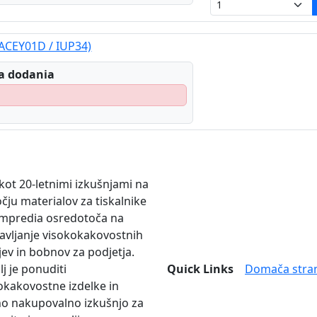
(ACEY01D / IUP34)
a dodania
 kot 20-letnimi izkušnjami na
čju materialov za tiskalnike
mpredia osredotoča na
avljanje visokokakovostnih
jev in bobnov za podjetja.
lj je ponuditi
Quick Links
Domača stra
okakovostne izdelke in
no nakupovalno izkušnjo za