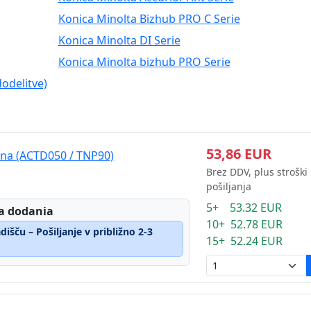
Konica Minolta Bizhub PRO C Serie
Konica Minolta DI Serie
Konica Minolta bizhub PRO Serie
odelitve)
53,86 EUR
rna (ACTD050 / TNP90)
Brez DDV, plus stroški
pošiljanja
5+ 53.32 EUR
a dodania
10+ 52.78 EUR
išču – Pošiljanje v približno 2-3
15+ 52.24 EUR