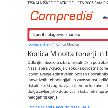
TISKALNIŠKI DODATKI
OD LETA 2006
SAMO Z
Domača stran
Konica Minolta
Konica Minolta tonerji in
Odkrijte obsežno izbiro tiskalniških potreb
Naša izbira vključuje visokokakovostne tone
izpolnjevanje edinstvenih potreb uporabniko
inovativnih tehnologijah in zavezanosti odlič
tiskalnike, ki zagotavljajo izjemno kakovost 
dolgo življenjsko dobo vaših tiskalnih naprav
nalogah tiskanja.
Konica Minolta AccurioPress Serie