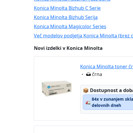
Konica Minolta Bizhub C Serie
Konica Minolta Bizhub Serija
Konica Minolta Magicolor Series
Več modelov podjetja Konica Minolta (brez d
Novi izdelki v Konica Minolta
Konica Minolta toner č
Eigenschaft:
črna
Lagerstatus:
📦
Dostupnost a dob
84x v zunanjem sklad
🚛
delovnih dneh