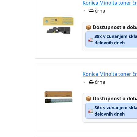
Konica Minolta toner č
Eigenschaft:
črna
Lagerstatus:
📦
Dostupnost a dob
38x v zunanjem sklad
🚛
delovnih dneh
Konica Minolta toner č
Eigenschaft:
črna
Lagerstatus:
📦
Dostupnost a dob
36x v zunanjem sklad
🚛
delovnih dneh