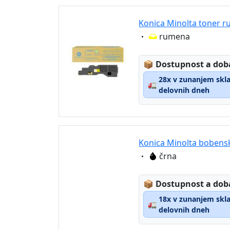
Konica Minolta toner 
Eigenschaft:
rumena
Lagerstatus:
📦
Dostupnost a dob
28x v zunanjem sklad
🚛
delovnih dneh
Konica Minolta bobens
Eigenschaft:
črna
Lagerstatus:
📦
Dostupnost a dob
18x v zunanjem sklad
🚛
delovnih dneh