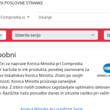
A POSLOVNE STRANKE
Iskanje
Compredia.si
 bobni
ščin za naprave Konica Minolta pri Compredia.
r kartuše in ink produkta, posebej zasnovane za
v tiskalnikov Konica Minolta. Znani po svojih
nosti, Konica Minolta proizvaja zanesljive
tiska. Z izbiro naših izdelkov zagotavljate optimalno delovan
. Raziščite našo ponudbo danes in izkusite razliko pri vaših
Konica Minolta AccurioPrint Serie