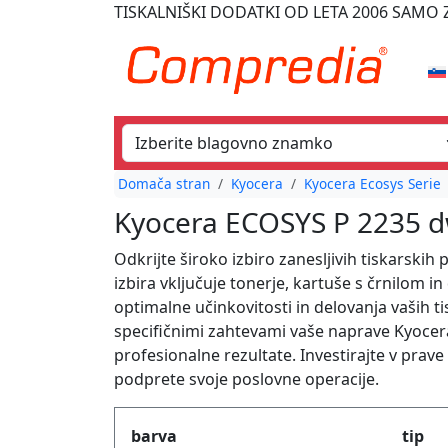
TISKALNIŠKI DODATKI
OD LETA 2006
SAMO Z
Domača stran
Kyocera
Kyocera Ecosys Serie
Kyocera ECOSYS P 2235 dw
Odkrijte široko izbiro zanesljivih tiskarsk
izbira vključuje tonerje, kartuše s črnilom i
optimalne učinkovitosti in delovanja vaših ti
specifičnimi zahtevami vaše naprave Kyoce
profesionalne rezultate. Investirajte v prav
podprete svoje poslovne operacije.
Produktfilter
barva
tip