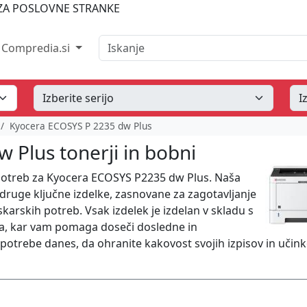
A POSLOVNE STRANKE
Iskanje
Compredia.si
Kyocera ECOSYS P 2235 dw Plus
 Plus tonerji in bobni
ih potreb za Kyocera ECOSYS P2235 dw Plus. Naša
n druge ključne izdelke, zasnovane za zagotavljanje
skarskih potreb. Vsak izdelek je izdelan v skladu s
ra, kar vam pomaga doseči dosledne in
e potrebe danes, da ohranite kakovost svojih izpisov in učink