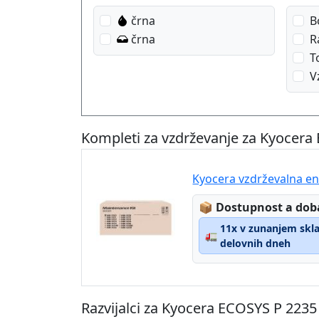
črna
B
črna
R
T
V
Kompleti za vzdrževanje za Kyocera
Kyocera vzdrževalna e
Lagerstatus:
📦
Dostupnost a dob
11x v zunanjem sklad
🚛
delovnih dneh
Razvijalci za Kyocera ECOSYS P 2235