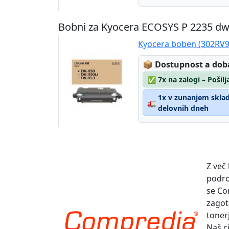
Bobni za Kyocera ECOSYS P 2235 dw
Kyocera boben (302RV9
Lagerstatus:
📦
Dostupnost a dob
✅
7x na zalogi – Pošil
1x v zunanjem skladi
🚛
delovnih dneh
Z več
podro
se Co
zagot
toner
Naš ci