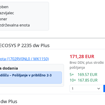
oben
azvijalec
oner
zdrževalna enota
 ECOSYS P 2235 dw Plus
171,28 EUR
nota (1702RV0NL0 / MK1150)
Brez DDV, plus stroški
pošiljanja
a dodania
5+ 169.57 EUR
išču – Pošiljanje v približno 2-3
10+ 167.85 EUR
 dw Plus