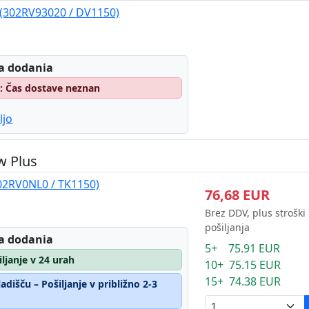
a (302RV93020 / DV1150)
a dodania
o: Čas dostave neznan
ljo
w Plus
02RV0NL0 / TK1150)
76,68 EUR
Brez DDV, plus stroški
pošiljanja
a dodania
5+ 75.91 EUR
iljanje v 24 urah
10+ 75.15 EUR
15+ 74.38 EUR
dišču – Pošiljanje v približno 2-3