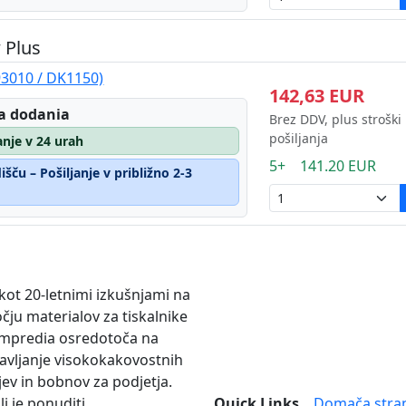
 Plus
3010 / DK1150)
142,63 EUR
a dodania
Brez DDV, plus stroški
pošiljanja
janje v 24 urah
5+ 141.20 EUR
šču – Pošiljanje v približno 2-3
 kot 20-letnimi izkušnjami na
čju materialov za tiskalnike
mpredia osredotoča na
avljanje visokokakovostnih
jev in bobnov za podjetja.
lj je ponuditi
Quick Links
Domača stra