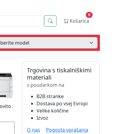
0
Iskanje
Košarica
Trgovina s tiskalniškimi
materiali
s poudarkom na
B2B stranke
Dostava po vsej Evropi
ovito
Velike količine
Izvoz
O nas
Pogosta vprašanja