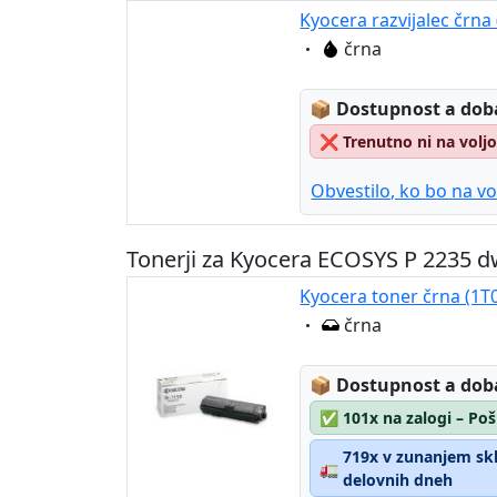
Kyocera razvijalec črn
Eigenschaft:
črna
Lagerstatus:
📦
Dostupnost a dob
❌
Trenutno ni na volj
Obvestilo, ko bo na vo
Tonerji za Kyocera ECOSYS P 2235 d
Kyocera toner črna (1T
Eigenschaft:
črna
Lagerstatus:
📦
Dostupnost a dob
✅
101x na zalogi – Poš
719x v zunanjem skla
🚛
delovnih dneh