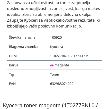
Zasnovan za učinkovitost, ta toner zagotavlja
dosledno zmogljivost in zanesljivost, kar ga makes
idealna izbira za obremenjena delovna okolja.
Zaupajte Kyoceri za visokokakovostne rezultate, ki
izboljšujejo vašo poslovno komunikacijo.
Številka naročila
105920
Blagovna znamka
Kyocera
OEM
1T02Z7BNL0 / TK5415M
Barva
magenta
Tip
Toner
EAN
632983074022
Kyocera toner magenta (1T02Z7BNL0 /