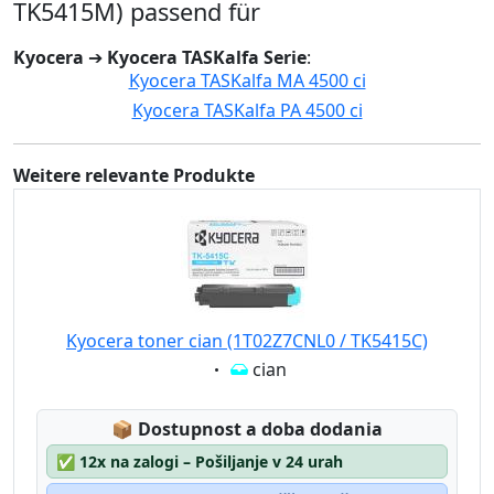
TK5415M) passend für
Kyocera
➔
Kyocera TASKalfa Serie
:
Kyocera TASKalfa MA 4500 ci
Kyocera TASKalfa PA 4500 ci
Weitere relevante Produkte
Kyocera toner cian (1T02Z7CNL0 / TK5415C)
Eigenschaft:
cian
Lagerstatus:
📦
Dostupnost a doba dodania
✅
12x na zalogi – Pošiljanje v 24 urah