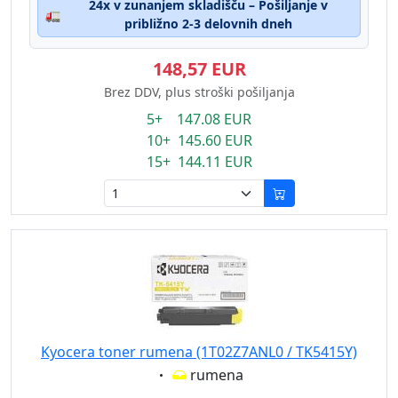
24x v zunanjem skladišču – Pošiljanje v
🚛
približno 2-3 delovnih dneh
148,57 EUR
Brez DDV, plus stroški pošiljanja
5+ 147.08 EUR
10+ 145.60 EUR
15+ 144.11 EUR
Kyocera toner rumena (1T02Z7ANL0 / TK5415Y)
Eigenschaft:
rumena