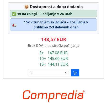
Lagerstatus:
📦
Dostupnost a doba dodania
✅
1x na zalogi – Pošiljanje v 24 urah
15x v zunanjem skladišču – Pošiljanje v
🚛
približno 2-3 delovnih dneh
148,57 EUR
Brez DDV, plus stroški pošiljanja
5+ 147.08 EUR
10+ 145.60 EUR
15+ 144.11 EUR