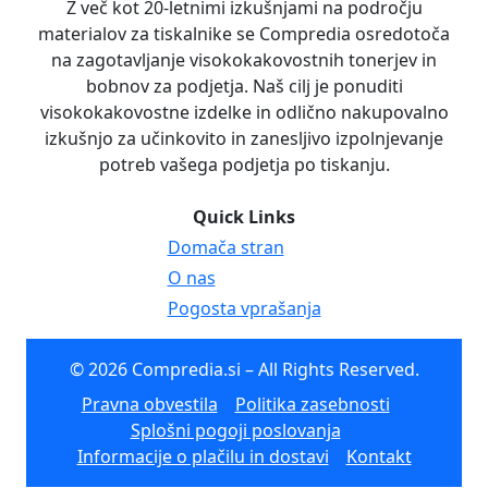
Z več kot 20-letnimi izkušnjami na področju
materialov za tiskalnike se Compredia osredotoča
na zagotavljanje visokokakovostnih tonerjev in
bobnov za podjetja. Naš cilj je ponuditi
visokokakovostne izdelke in odlično nakupovalno
izkušnjo za učinkovito in zanesljivo izpolnjevanje
potreb vašega podjetja po tiskanju.
Quick Links
Domača stran
O nas
Pogosta vprašanja
© 2026 Compredia.si – All Rights Reserved.
Pravna obvestila
Politika zasebnosti
Splošni pogoji poslovanja
Informacije o plačilu in dostavi
Kontakt