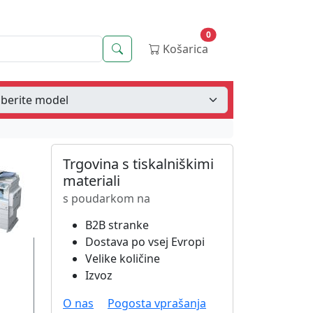
0
Iskanje
Košarica
Trgovina s tiskalniškimi
materiali
s poudarkom na
B2B stranke
Dostava po vsej Evropi
Velike količine
Izvoz
O nas
Pogosta vprašanja