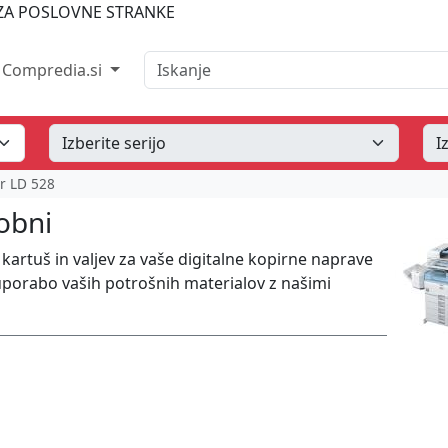
A POSLOVNE STRANKE
Iskanje
Compredia.si
r LD 528
bobni
artuš in valjev za vaše digitalne kopirne naprave
uporabo vaših potrošnih materialov z našimi