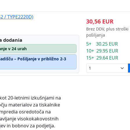
42 / TYPE2220D)
30,56 EUR
Brez DDV, plus stroški
pošiljanja
a dodania
5+ 30.25 EUR
janje v 24 urah
10+ 29.95 EUR
15+ 29.64 EUR
dišču – Pošiljanje v približno 2-3
 kot 20-letnimi izkušnjami na
čju materialov za tiskalnike
mpredia osredotoča na
avljanje visokokakovostnih
jev in bobnov za podjetja.