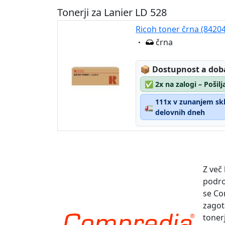
Tonerji za Lanier LD 528
Ricoh toner črna (8420
Eigenschaft:
črna
Lagerstatus:
📦
Dostupnost a dob
✅
2x na zalogi – Pošil
111x v zunanjem skla
🚛
delovnih dneh
Z več
podro
se Co
zagot
toner