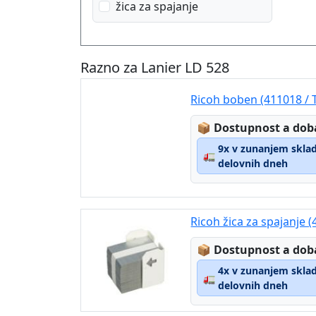
žica za spajanje
Razno za Lanier LD 528
Ricoh boben (411018 / 
Lagerstatus:
📦
Dostupnost a dob
9x v zunanjem skladi
🚛
delovnih dneh
Ricoh žica za spajanje 
Lagerstatus:
📦
Dostupnost a dob
4x v zunanjem skladi
🚛
delovnih dneh