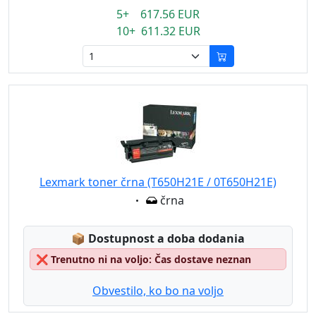
5+ 617.56 EUR
10+ 611.32 EUR
Lexmark toner črna (T650H21E / 0T650H21E)
Eigenschaft:
črna
Lagerstatus:
📦
Dostupnost a doba dodania
❌
Trenutno ni na voljo: Čas dostave neznan
Obvestilo, ko bo na voljo