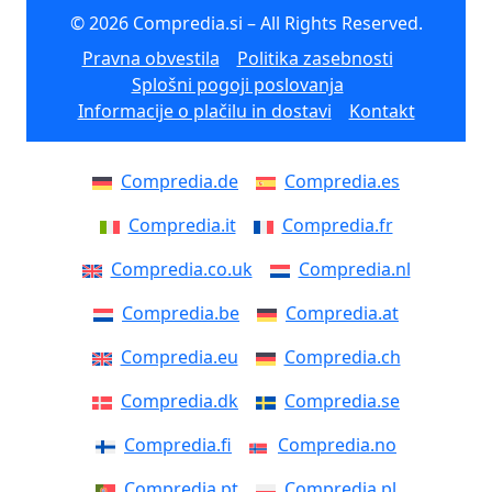
© 2026 Compredia.si – All Rights Reserved.
Pravna obvestila
Politika zasebnosti
Splošni pogoji poslovanja
Informacije o plačilu in dostavi
Kontakt
Compredia.de
Compredia.es
Compredia.it
Compredia.fr
Compredia.co.uk
Compredia.nl
Compredia.be
Compredia.at
Compredia.eu
Compredia.ch
Compredia.dk
Compredia.se
Compredia.fi
Compredia.no
Compredia.pt
Compredia.pl