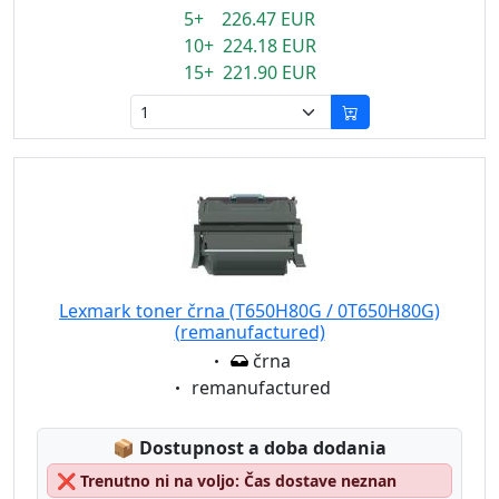
5+ 226.47 EUR
10+ 224.18 EUR
15+ 221.90 EUR
Lexmark toner črna (T650H80G / 0T650H80G)
(remanufactured)
Eigenschaft:
črna
Eigenschaft:
remanufactured
Lagerstatus:
📦
Dostupnost a doba dodania
❌
Trenutno ni na voljo: Čas dostave neznan