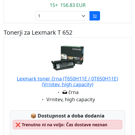
15+ 156.83 EUR
Tonerji za Lexmark T 652
Lexmark toner črna (T650H11E / 0T650H11E)
(Vrnitev, high capacity)
Eigenschaft:
črna
Eigenschaft:
Vrnitev, high capacity
Lagerstatus:
📦
Dostupnost a doba dodania
❌
Trenutno ni na voljo: Čas dostave neznan