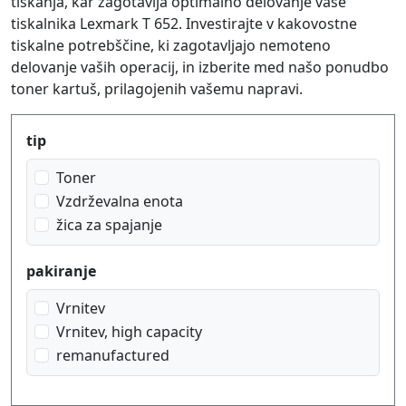
tiskanja, kar zagotavlja optimalno delovanje vaše
tiskalnika Lexmark T 652. Investirajte v kakovostne
tiskalne potrebščine, ki zagotavljajo nemoteno
delovanje vaših operacij, in izberite med našo ponudbo
toner kartuš, prilagojenih vašemu napravi.
Produktfilter
tip
Toner
Vzdrževalna enota
žica za spajanje
pakiranje
Vrnitev
Vrnitev, high capacity
remanufactured