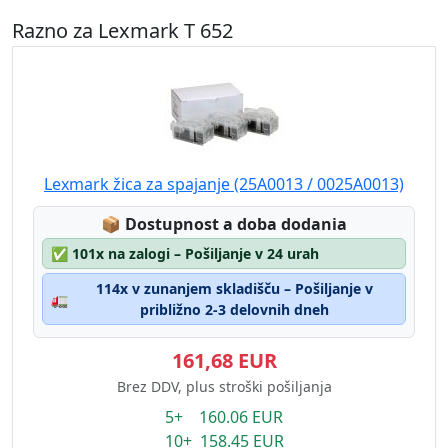
Razno za Lexmark T 652
Lexmark žica za spajanje (25A0013 / 0025A0013)
Lagerstatus:
📦
Dostupnost a doba dodania
✅
101x na zalogi – Pošiljanje v 24 urah
114x v zunanjem skladišču – Pošiljanje v
🚛
približno 2-3 delovnih dneh
161,68 EUR
Brez DDV, plus stroški pošiljanja
5+ 160.06 EUR
10+ 158.45 EUR