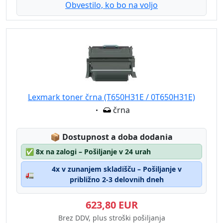
Obvestilo, ko bo na voljo
Lexmark toner črna (T650H31E / 0T650H31E)
Eigenschaft:
črna
Lagerstatus:
📦
Dostupnost a doba dodania
✅
8x na zalogi – Pošiljanje v 24 urah
4x v zunanjem skladišču – Pošiljanje v
🚛
približno 2-3 delovnih dneh
623,80 EUR
Brez DDV, plus stroški pošiljanja