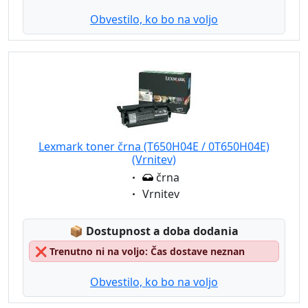
Obvestilo, ko bo na voljo
Lexmark toner črna (T650H04E / 0T650H04E)
(Vrnitev)
Eigenschaft:
črna
Eigenschaft:
Vrnitev
Lagerstatus:
📦
Dostupnost a doba dodania
❌
Trenutno ni na voljo: Čas dostave neznan
Obvestilo, ko bo na voljo