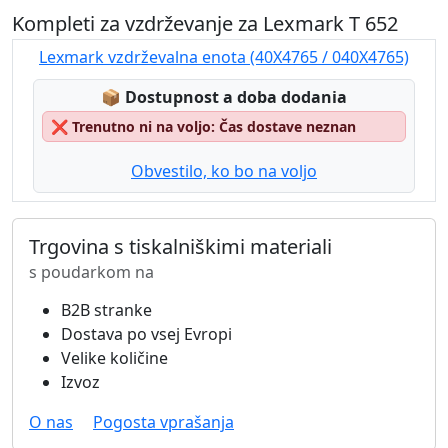
Kompleti za vzdrževanje za Lexmark T 652
Lexmark vzdrževalna enota (40X4765 / 040X4765)
Lagerstatus:
📦
Dostupnost a doba dodania
❌
Trenutno ni na voljo: Čas dostave neznan
Obvestilo, ko bo na voljo
Trgovina s tiskalniškimi materiali
s poudarkom na
B2B stranke
Dostava po vsej Evropi
Velike količine
Izvoz
O nas
Pogosta vprašanja