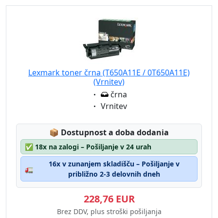
Lexmark toner črna (T650A11E / 0T650A11E)
(Vrnitev)
Eigenschaft:
črna
Eigenschaft:
Vrnitev
Lagerstatus:
📦
Dostupnost a doba dodania
✅
18x na zalogi – Pošiljanje v 24 urah
16x v zunanjem skladišču – Pošiljanje v
🚛
približno 2-3 delovnih dneh
228,76 EUR
Brez DDV, plus stroški pošiljanja