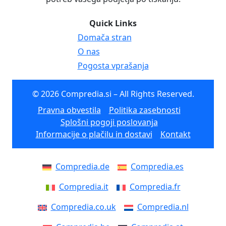
Quick Links
Domača stran
O nas
Pogosta vprašanja
© 2026 Compredia.si – All Rights Reserved.
Pravna obvestila
Politika zasebnosti
Splošni pogoji poslovanja
Informacije o plačilu in dostavi
Kontakt
Compredia.de
Compredia.es
Compredia.it
Compredia.fr
Compredia.co.uk
Compredia.nl