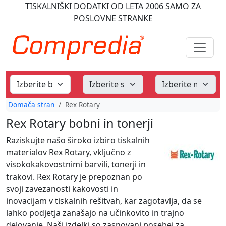
TISKALNIŠKI DODATKI
OD LETA 2006
SAMO ZA
POSLOVNE STRANKE
Domača stran
Rex Rotary
Rex Rotary bobni in tonerji
Raziskujte našo široko izbiro tiskalnih
materialov Rex Rotary, vključno z
visokokakovostnimi barvili, tonerji in
trakovi. Rex Rotary je prepoznan po
svoji zavezanosti kakovosti in
inovacijam v tiskalnih rešitvah, kar zagotavlja, da se
lahko podjetja zanašajo na učinkovito in trajno
delovanje. Naši izdelki so zasnovani posebej za