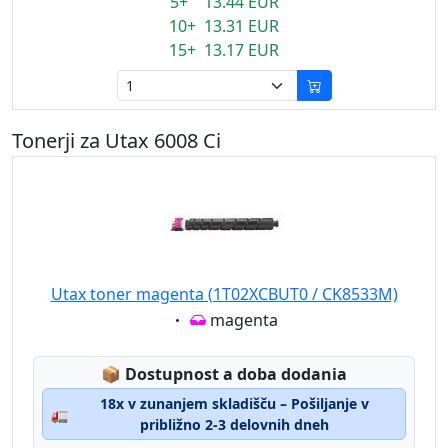
5+ 13.44 EUR
10+ 13.31 EUR
15+ 13.17 EUR
Tonerji za Utax 6008 Ci
Utax toner magenta (1T02XCBUT0 / CK8533M)
Eigenschaft:
magenta
Lagerstatus:
📦
Dostupnost a doba dodania
18x v zunanjem skladišču – Pošiljanje v
🚛
približno 2-3 delovnih dneh