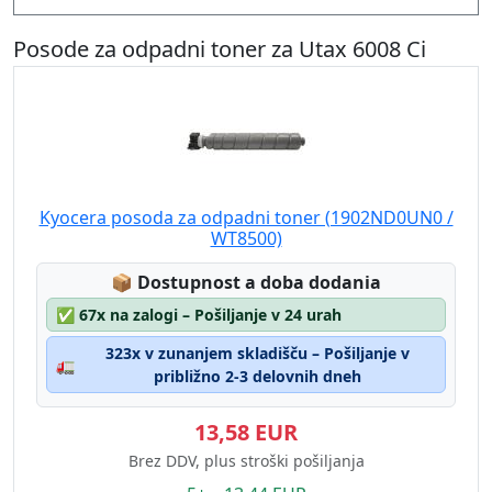
Posode za odpadni toner za Utax 6008 Ci
Kyocera posoda za odpadni toner (1902ND0UN0 /
WT8500)
Lagerstatus:
📦
Dostupnost a doba dodania
✅
67x na zalogi – Pošiljanje v 24 urah
323x v zunanjem skladišču – Pošiljanje v
🚛
približno 2-3 delovnih dneh
13,58 EUR
Brez DDV, plus stroški pošiljanja