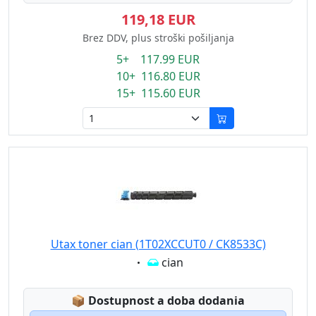
119,18 EUR
Brez DDV, plus stroški pošiljanja
5+ 117.99 EUR
10+ 116.80 EUR
15+ 115.60 EUR
Utax toner cian (1T02XCCUT0 / CK8533C)
Eigenschaft:
cian
Lagerstatus:
📦
Dostupnost a doba dodania