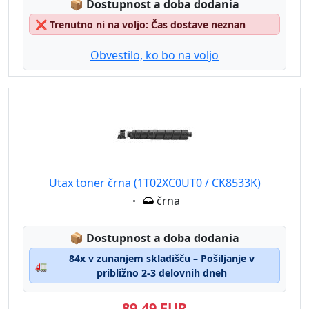
Lagerstatus:
📦
Dostupnost a doba dodania
❌
Trenutno ni na voljo: Čas dostave neznan
Obvestilo, ko bo na voljo
Utax toner črna (1T02XC0UT0 / CK8533K)
Eigenschaft:
črna
Lagerstatus:
📦
Dostupnost a doba dodania
84x v zunanjem skladišču – Pošiljanje v
🚛
približno 2-3 delovnih dneh
89,49 EUR