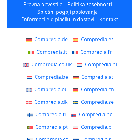
Pravna obvestila
Politika zasebnosti
Splošni pogoji poslovanja
Informacije o plačilu in dostavi
Kontakt
Compredia.de
Compredia.es
Compredia.it
Compredia.fr
Compredia.co.uk
Compredia.nl
Compredia.be
Compredia.at
Compredia.eu
Compredia.ch
Compredia.dk
Compredia.se
Compredia.fi
Compredia.no
Compredia.pt
Compredia.pl
Compredia.cz
Compredia.si