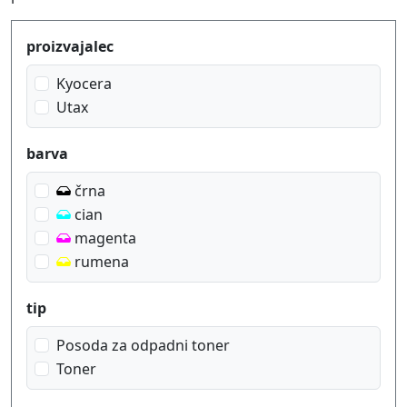
Produktfilter
proizvajalec
Kyocera
Utax
barva
črna
cian
magenta
rumena
tip
Posoda za odpadni toner
Toner