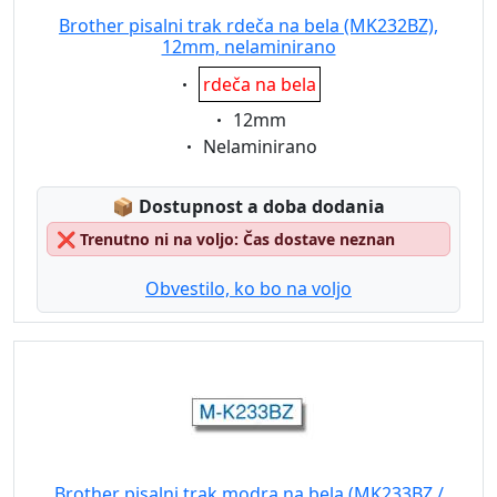
Brother pisalni trak rdeča na bela (MK232BZ),
12mm, nelaminirano
Eigenschaft:
rdeča na bela
Eigenschaft:
12mm
Eigenschaft:
Nelaminirano
Lagerstatus:
📦
Dostupnost a doba dodania
❌
Trenutno ni na voljo: Čas dostave neznan
Obvestilo, ko bo na voljo
Brother pisalni trak modra na bela (MK233BZ /