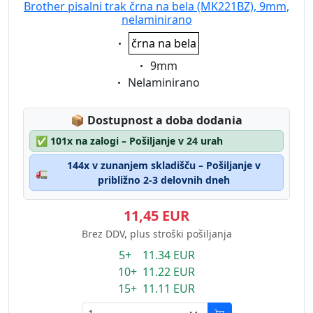
Brother pisalni trak črna na bela (MK221BZ), 9mm,
nelaminirano
Eigenschaft:
črna na bela
Eigenschaft:
9mm
Eigenschaft:
Nelaminirano
Lagerstatus:
📦
Dostupnost a doba dodania
✅
101x na zalogi – Pošiljanje v 24 urah
144x v zunanjem skladišču – Pošiljanje v
🚛
približno 2-3 delovnih dneh
11,45 EUR
Brez DDV, plus stroški pošiljanja
5+ 11.34 EUR
10+ 11.22 EUR
15+ 11.11 EUR