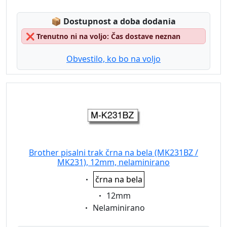
Lagerstatus:
📦
Dostupnost a doba dodania
❌
Trenutno ni na voljo: Čas dostave neznan
Obvestilo, ko bo na voljo
Brother pisalni trak črna na bela (MK231BZ /
MK231), 12mm, nelaminirano
Eigenschaft:
črna na bela
Eigenschaft:
12mm
Eigenschaft:
Nelaminirano