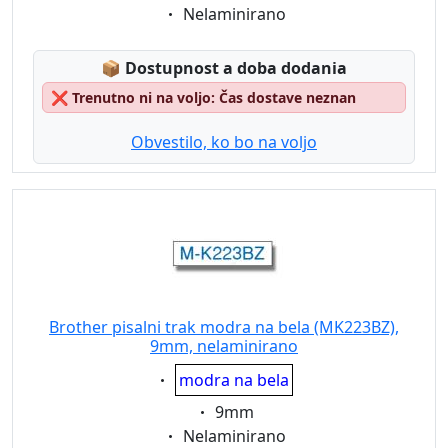
Eigenschaft:
Nelaminirano
Lagerstatus:
📦
Dostupnost a doba dodania
❌
Trenutno ni na voljo: Čas dostave neznan
Obvestilo, ko bo na voljo
Brother pisalni trak modra na bela (MK223BZ),
9mm, nelaminirano
Eigenschaft:
modra na bela
Eigenschaft:
9mm
Eigenschaft:
Nelaminirano