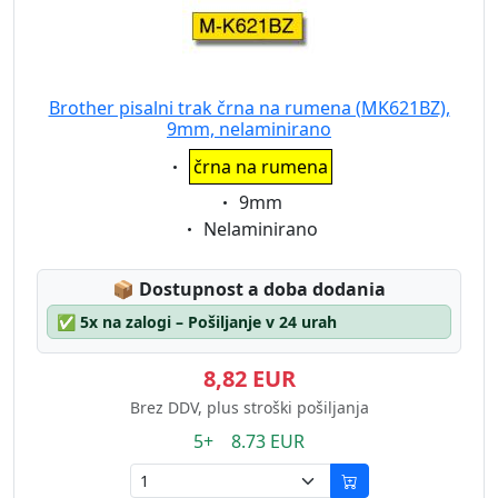
Brother pisalni trak črna na rumena (MK621BZ),
9mm, nelaminirano
Eigenschaft:
črna na rumena
Eigenschaft:
9mm
Eigenschaft:
Nelaminirano
Lagerstatus:
📦
Dostupnost a doba dodania
✅
5x na zalogi – Pošiljanje v 24 urah
8,82 EUR
Brez DDV, plus stroški pošiljanja
5+ 8.73 EUR