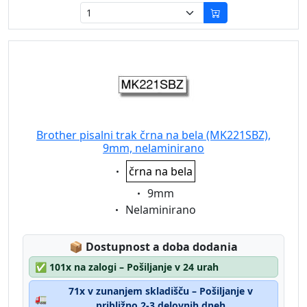
Brother pisalni trak črna na bela (MK221SBZ),
9mm, nelaminirano
Eigenschaft:
črna na bela
Eigenschaft:
9mm
Eigenschaft:
Nelaminirano
Lagerstatus:
📦
Dostupnost a doba dodania
✅
101x na zalogi – Pošiljanje v 24 urah
71x v zunanjem skladišču – Pošiljanje v
🚛
približno 2-3 delovnih dneh