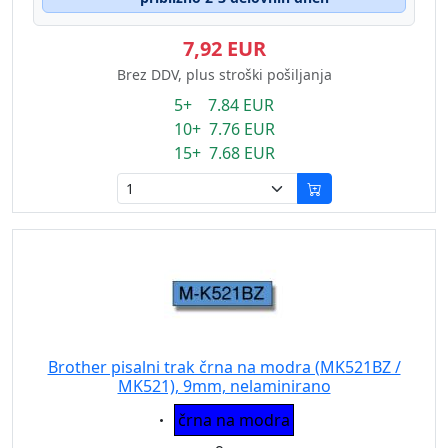
7,92 EUR
Brez DDV, plus stroški pošiljanja
5+ 7.84 EUR
10+ 7.76 EUR
15+ 7.68 EUR
Brother pisalni trak črna na modra (MK521BZ /
MK521), 9mm, nelaminirano
Eigenschaft:
črna na modra