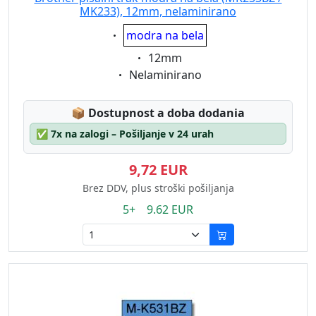
MK233), 12mm, nelaminirano
Eigenschaft:
modra na bela
Eigenschaft:
12mm
Eigenschaft:
Nelaminirano
Lagerstatus:
📦
Dostupnost a doba dodania
✅
7x na zalogi – Pošiljanje v 24 urah
9,72 EUR
Brez DDV, plus stroški pošiljanja
5+ 9.62 EUR