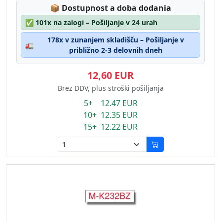
Lagerstatus:
📦
Dostupnost a doba dodania
✅
101x na zalogi – Pošiljanje v 24 urah
178x v zunanjem skladišču – Pošiljanje v
🚛
približno 2-3 delovnih dneh
12,60 EUR
Brez DDV, plus stroški pošiljanja
5+ 12.47 EUR
10+ 12.35 EUR
15+ 12.22 EUR