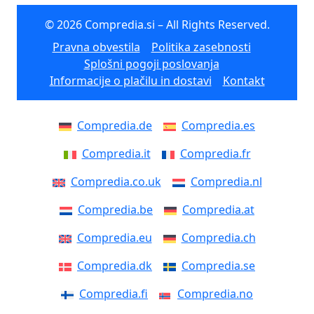
© 2026 Compredia.si – All Rights Reserved.
Pravna obvestila
Politika zasebnosti
Splošni pogoji poslovanja
Informacije o plačilu in dostavi
Kontakt
Compredia.de
Compredia.es
Compredia.it
Compredia.fr
Compredia.co.uk
Compredia.nl
Compredia.be
Compredia.at
Compredia.eu
Compredia.ch
Compredia.dk
Compredia.se
Compredia.fi
Compredia.no