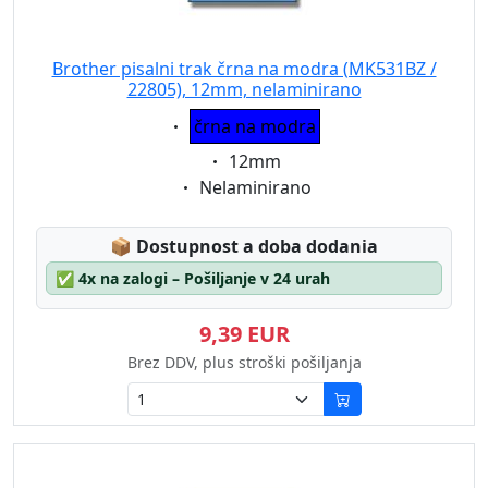
Brother pisalni trak črna na modra (MK531BZ /
22805), 12mm, nelaminirano
Eigenschaft:
črna na modra
Eigenschaft:
12mm
Eigenschaft:
Nelaminirano
Lagerstatus:
📦
Dostupnost a doba dodania
✅
4x na zalogi – Pošiljanje v 24 urah
9,39 EUR
Brez DDV, plus stroški pošiljanja