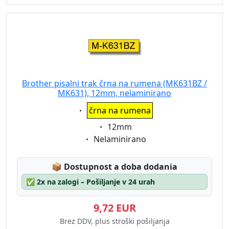
Brother pisalni trak črna na rumena (MK631BZ /
MK631), 12mm, nelaminirano
Eigenschaft:
črna na rumena
Eigenschaft:
12mm
Eigenschaft:
Nelaminirano
Lagerstatus:
📦
Dostupnost a doba dodania
✅
2x na zalogi – Pošiljanje v 24 urah
9,72 EUR
Brez DDV, plus stroški pošiljanja