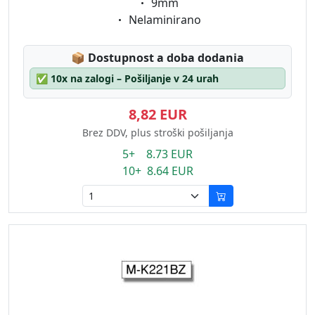
Eigenschaft:
9mm
Eigenschaft:
Nelaminirano
Lagerstatus:
📦
Dostupnost a doba dodania
✅
10x na zalogi – Pošiljanje v 24 urah
8,82 EUR
Brez DDV, plus stroški pošiljanja
5+ 8.73 EUR
10+ 8.64 EUR