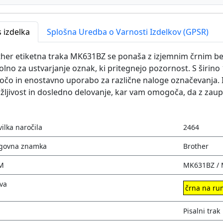
 izdelka
Splošna Uredba o Varnosti Izdelkov (GPSR)
her etiketna traka MK631BZ se ponaša z izjemnim črnim bes
lno za ustvarjanje oznak, ki pritegnejo pozornost. S širino
očo in enostavno uporabo za različne naloge označevanja. I
žljivost in dosledno delovanje, kar vam omogoča, da z zau
vilka naročila
2464
govna znamka
Brother
M
MK631BZ /
va
črna na r
Pisalni trak