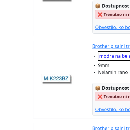
Lagerstatus
📦
Dostupnost
❌
Trenutno ni 
Obvestilo, ko bo
Brother pisalni 
Eigenschaft:
modra na bel
Eigenschaft:
9mm
Eigenschaft:
Nelaminirano
Lagerstatus
📦
Dostupnost
❌
Trenutno ni 
Obvestilo, ko bo
Brother pisalni 