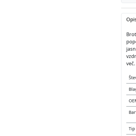
Opis
Brot
popo
jasn
vzdr
več.
Šte
Bla
OE
Bar
Tip