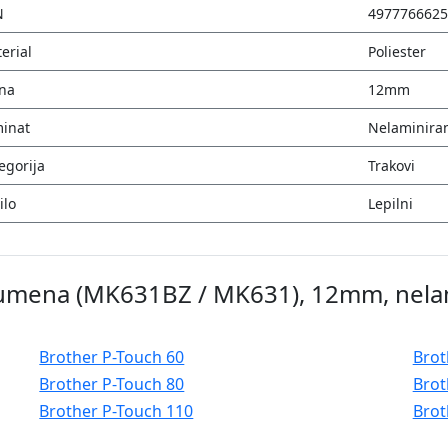
N
4977766625
erial
Poliester
ina
12mm
inat
Nelaminira
egorija
Trakovi
ilo
Lepilni
a rumena (MK631BZ / MK631), 12mm, nela
Brother P-Touch 60
Brot
Brother P-Touch 80
Brot
Brother P-Touch 110
Brot