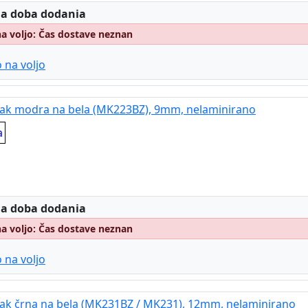
:
 a doba dodania
na voljo: Čas dostave neznan
 na voljo
trak modra na bela (MK223BZ), 9mm, nelaminirano
a
:
 a doba dodania
na voljo: Čas dostave neznan
 na voljo
trak črna na bela (MK231BZ / MK231), 12mm, nelaminirano