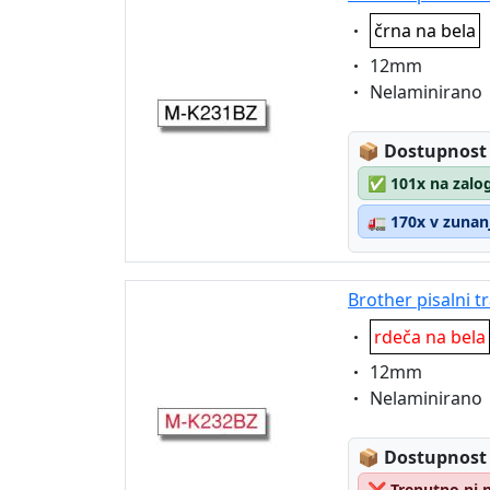
Eigenschaft:
črna na bela
Eigenschaft:
12mm
Eigenschaft:
Nelaminirano
Lagerstatus
📦
Dostupnost
✅
101x na zalog
🚛
170x v zunanj
Brother pisalni 
Eigenschaft:
rdeča na bela
Eigenschaft:
12mm
Eigenschaft:
Nelaminirano
Lagerstatus
📦
Dostupnost
❌
Trenutno ni 