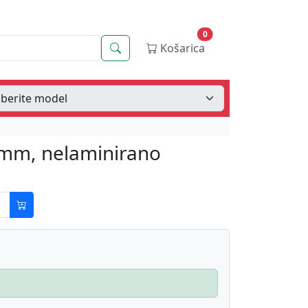
0
Iskanje
Košarica
2mm, nelaminirano