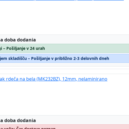
:
 a doba dodania
i – Pošiljanje v 24 urah
em skladišču – Pošiljanje v približno 2-3 delovnih dneh
trak rdeča na bela (MK232BZ), 12mm, nelaminirano
:
 a doba dodania
na voljo: Čas dostave neznan