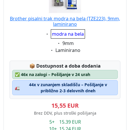
Brother pisalni trak modra na bela (TZE223), 9mm,
laminirano
Eigenschaft:
modra na bela
Eigenschaft:
9mm
Eigenschaft:
Laminirano
Lagerstatus:
📦
Dostupnost a doba dodania
✅
46x na zalogi – Pošiljanje v 24 urah
44x v zunanjem skladišču – Pošiljanje v
🚛
približno 2-3 delovnih dneh
15,55 EUR
Brez DDV, plus stroški pošiljanja
5+ 15.39 EUR
10+ 15.24 EUR