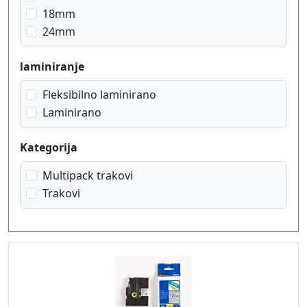
črna na prosojen matt
18mm
črna na rdeča
24mm
črna na rumena
črna na signal oranžna
laminiranje
črna na signal rumena
črna na zelena
Fleksibilno laminirano
Laminirano
Kategorija
Multipack trakovi
Trakovi