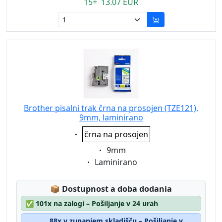
15+ 13.07 EUR
Brother pisalni trak črna na prosojen (TZE121),
9mm, laminirano
Eigenschaft:
črna na prosojen
Eigenschaft:
9mm
Eigenschaft:
Laminirano
Lagerstatus:
📦
Dostupnost a doba dodania
✅
101x na zalogi – Pošiljanje v 24 urah
88x v zunanjem skladišču – Pošiljanje v