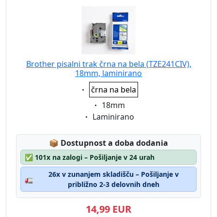
Brother pisalni trak črna na bela (TZE241CIV),
18mm, laminirano
Eigenschaft:
črna na bela
Eigenschaft:
18mm
Eigenschaft:
Laminirano
Lagerstatus:
📦
Dostupnost a doba dodania
✅
101x na zalogi – Pošiljanje v 24 urah
26x v zunanjem skladišču – Pošiljanje v
🚛
približno 2-3 delovnih dneh
14,99 EUR