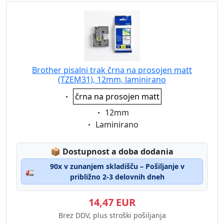
Brother pisalni trak črna na prosojen matt
(TZEM31), 12mm, laminirano
Eigenschaft:
črna na prosojen matt
Eigenschaft:
12mm
Eigenschaft:
Laminirano
Lagerstatus:
📦
Dostupnost a doba dodania
90x v zunanjem skladišču – Pošiljanje v
🚛
približno 2-3 delovnih dneh
14,47 EUR
Brez DDV, plus stroški pošiljanja