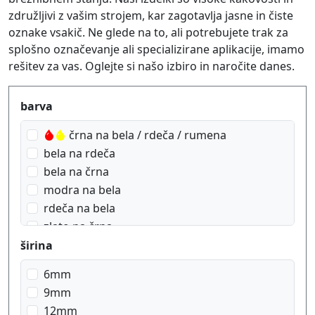
združljivi z vašim strojem, kar zagotavlja jasne in čiste
oznake vsakič. Ne glede na to, ali potrebujete trak za
splošno označevanje ali specializirane aplikacije, imamo
rešitev za vas. Oglejte si našo izbiro in naročite danes.
Produktfilter
barva
črna na bela / rdeča / rumena
bela na rdeča
bela na črna
modra na bela
rdeča na bela
zlato na črna
črna na bela
širina
črna na mat srebrna
6mm
črna na modra
9mm
črna na prosojen
12mm