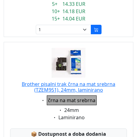
5+ 14.33 EUR
10+ 14.18 EUR
15+ 14.04 EUR
Brother pisalni trak črna na mat srebrna
(TZEM951), 24mm, laminirano
Eigenschaft:
črna na mat srebrna
Eigenschaft:
24mm
Eigenschaft:
Laminirano
Lagerstatus:
📦
Dostupnost a doba dodania