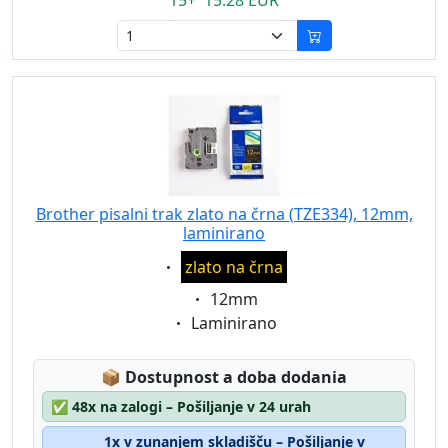
15+ 15.28 EUR
Brother pisalni trak zlato na črna (TZE334), 12mm,
laminirano
Eigenschaft:
zlato na črna
Eigenschaft:
12mm
Eigenschaft:
Laminirano
Lagerstatus:
📦
Dostupnost a doba dodania
✅
48x na zalogi – Pošiljanje v 24 urah
1x v zunanjem skladišču – Pošiljanje v