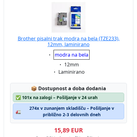
Brother pisalni trak modra na bela (TZE233),
12mm, laminirano
Eigenschaft:
modra na bela
Eigenschaft:
12mm
Eigenschaft:
Laminirano
Lagerstatus:
📦
Dostupnost a doba dodania
✅
101x na zalogi – Pošiljanje v 24 urah
274x v zunanjem skladišču – Pošiljanje v
🚛
približno 2-3 delovnih dneh
15,89 EUR