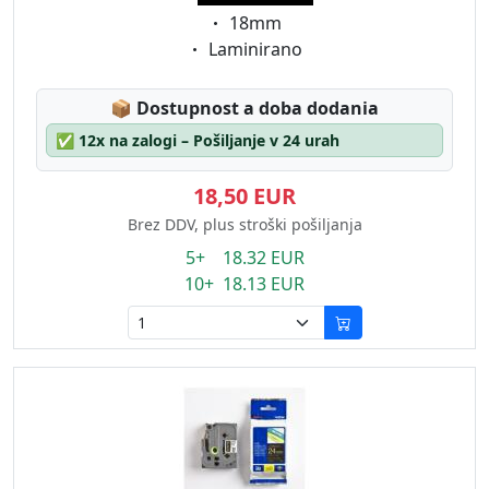
Eigenschaft:
18mm
Eigenschaft:
Laminirano
Lagerstatus:
📦
Dostupnost a doba dodania
✅
12x na zalogi – Pošiljanje v 24 urah
18,50 EUR
Brez DDV, plus stroški pošiljanja
5+ 18.32 EUR
10+ 18.13 EUR