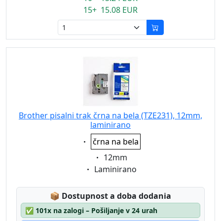
15+ 15.08 EUR
Brother pisalni trak črna na bela (TZE231), 12mm,
laminirano
Eigenschaft:
črna na bela
Eigenschaft:
12mm
Eigenschaft:
Laminirano
Lagerstatus:
📦
Dostupnost a doba dodania
✅
101x na zalogi – Pošiljanje v 24 urah