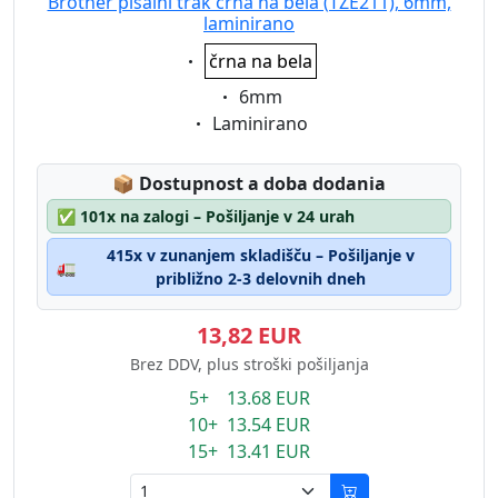
Brother pisalni trak črna na bela (TZE211), 6mm,
laminirano
Eigenschaft:
črna na bela
Eigenschaft:
6mm
Eigenschaft:
Laminirano
Lagerstatus:
📦
Dostupnost a doba dodania
✅
101x na zalogi – Pošiljanje v 24 urah
415x v zunanjem skladišču – Pošiljanje v
🚛
približno 2-3 delovnih dneh
13,82 EUR
Brez DDV, plus stroški pošiljanja
5+ 13.68 EUR
10+ 13.54 EUR
15+ 13.41 EUR