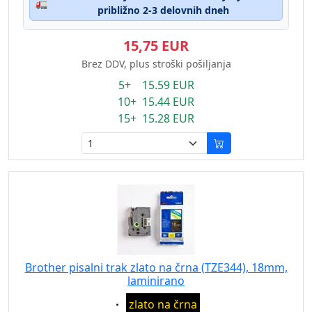
🚛
približno 2-3 delovnih dneh
15,75 EUR
Brez DDV, plus stroški pošiljanja
5+ 15.59 EUR
10+ 15.44 EUR
15+ 15.28 EUR
Brother pisalni trak zlato na črna (TZE344), 18mm,
laminirano
Eigenschaft:
zlato na črna