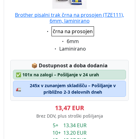
Brother pisalni trak črna na prosojen (TZE111),
6mm, laminirano
Eigenschaft:
črna na prosojen
Eigenschaft:
6mm
Eigenschaft:
Laminirano
Lagerstatus:
📦
Dostupnost a doba dodania
✅
101x na zalogi – Pošiljanje v 24 urah
245x v zunanjem skladišču – Pošiljanje v
🚛
približno 2-3 delovnih dneh
13,47 EUR
Brez DDV, plus stroški pošiljanja
5+ 13.34 EUR
10+ 13.20 EUR