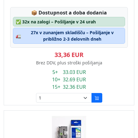
Lagerstatus:
📦
Dostupnost a doba dodania
✅
32x na zalogi – Pošiljanje v 24 urah
27x v zunanjem skladišču – Pošiljanje v
🚛
približno 2-3 delovnih dneh
33,36 EUR
Brez DDV, plus stroški pošiljanja
5+ 33.03 EUR
10+ 32.69 EUR
15+ 32.36 EUR