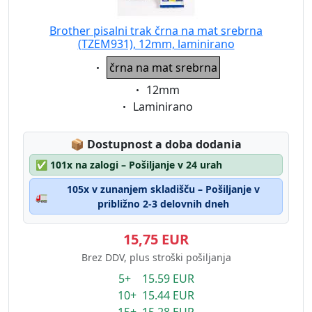
Brother pisalni trak črna na mat srebrna
(TZEM931), 12mm, laminirano
Eigenschaft:
črna na mat srebrna
Eigenschaft:
12mm
Eigenschaft:
Laminirano
Lagerstatus:
📦
Dostupnost a doba dodania
✅
101x na zalogi – Pošiljanje v 24 urah
105x v zunanjem skladišču – Pošiljanje v
🚛
približno 2-3 delovnih dneh
15,75 EUR
Brez DDV, plus stroški pošiljanja
5+ 15.59 EUR
10+ 15.44 EUR