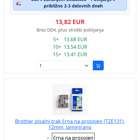
🚛
približno 2-3 delovnih dneh
13,82 EUR
Brez DDV, plus stroški pošiljanja
5+ 13.68 EUR
10+ 13.54 EUR
15+ 13.41 EUR
Brother pisalni trak črna na prosojen (TZE131),
12mm, laminirano
Eigenschaft:
črna na prosojen