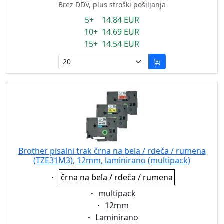
Brez DDV, plus stroški pošiljanja
5+ 14.84 EUR
10+ 14.69 EUR
15+ 14.54 EUR
Brother pisalni trak črna na bela / rdeča / rumena
(TZE31M3), 12mm, laminirano (multipack)
Eigenschaft:
črna na bela / rdeča / rumena
Eigenschaft:
multipack
Eigenschaft:
12mm
Eigenschaft:
Laminirano