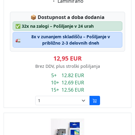
Eigenschaft:
Laminirano
Lagerstatus:
📦
Dostupnost a doba dodania
✅
32x na zalogi – Pošiljanje v 24 urah
8x v zunanjem skladišču – Pošiljanje v
🚛
približno 2-3 delovnih dneh
12,95 EUR
Brez DDV, plus stroški pošiljanja
5+ 12.82 EUR
10+ 12.69 EUR
15+ 12.56 EUR