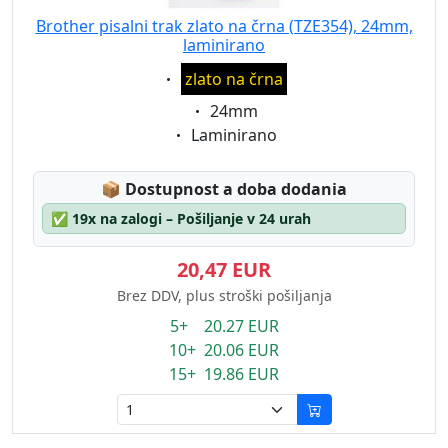
Brother pisalni trak zlato na črna (TZE354), 24mm,
laminirano
Eigenschaft:
zlato na črna
Eigenschaft:
24mm
Eigenschaft:
Laminirano
Lagerstatus:
📦
Dostupnost a doba dodania
✅
19x na zalogi – Pošiljanje v 24 urah
20,47 EUR
Brez DDV, plus stroški pošiljanja
5+ 20.27 EUR
10+ 20.06 EUR
15+ 19.86 EUR