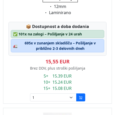
Eigenschaft:
12mm
Eigenschaft:
Laminirano
Lagerstatus:
📦
Dostupnost a doba dodania
✅
101x na zalogi – Pošiljanje v 24 urah
695x v zunanjem skladišču – Pošiljanje v
🚛
približno 2-3 delovnih dneh
15,55 EUR
Brez DDV, plus stroški pošiljanja
5+ 15.39 EUR
10+ 15.24 EUR
15+ 15.08 EUR