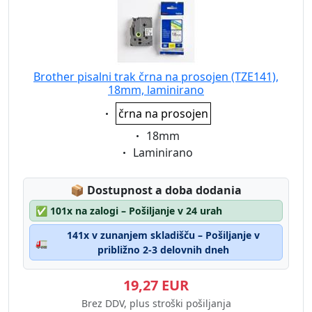
Brother pisalni trak črna na prosojen (TZE141),
18mm, laminirano
Eigenschaft:
črna na prosojen
Eigenschaft:
18mm
Eigenschaft:
Laminirano
Lagerstatus:
📦
Dostupnost a doba dodania
✅
101x na zalogi – Pošiljanje v 24 urah
141x v zunanjem skladišču – Pošiljanje v
🚛
približno 2-3 delovnih dneh
19,27 EUR
Brez DDV, plus stroški pošiljanja