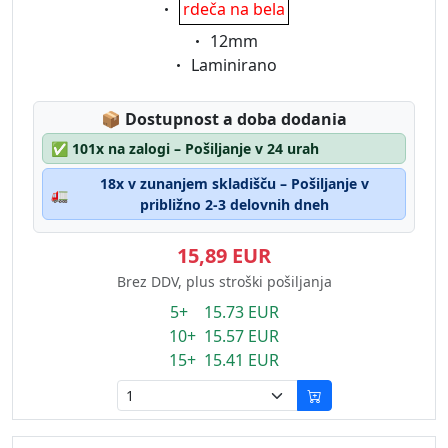
Eigenschaft:
rdeča na bela
Eigenschaft:
12mm
Eigenschaft:
Laminirano
Lagerstatus:
📦
Dostupnost a doba dodania
✅
101x na zalogi – Pošiljanje v 24 urah
18x v zunanjem skladišču – Pošiljanje v
🚛
približno 2-3 delovnih dneh
15,89 EUR
Brez DDV, plus stroški pošiljanja
5+ 15.73 EUR
10+ 15.57 EUR
15+ 15.41 EUR