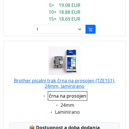
5+ 19.08 EUR
10+ 18.88 EUR
15+ 18.69 EUR
Brother pisalni trak črna na prosojen (TZE151),
24mm, laminirano
Eigenschaft:
črna na prosojen
Eigenschaft:
24mm
Eigenschaft:
Laminirano
Lagerstatus:
📦
Dostupnost a doba dodania