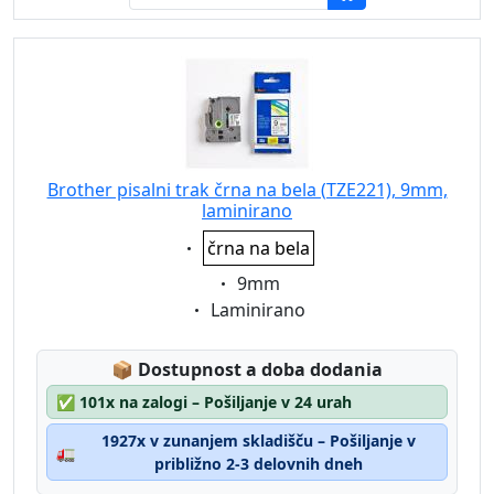
Brother pisalni trak črna na bela (TZE221), 9mm,
laminirano
Eigenschaft:
črna na bela
Eigenschaft:
9mm
Eigenschaft:
Laminirano
Lagerstatus:
📦
Dostupnost a doba dodania
✅
101x na zalogi – Pošiljanje v 24 urah
1927x v zunanjem skladišču – Pošiljanje v
🚛
približno 2-3 delovnih dneh