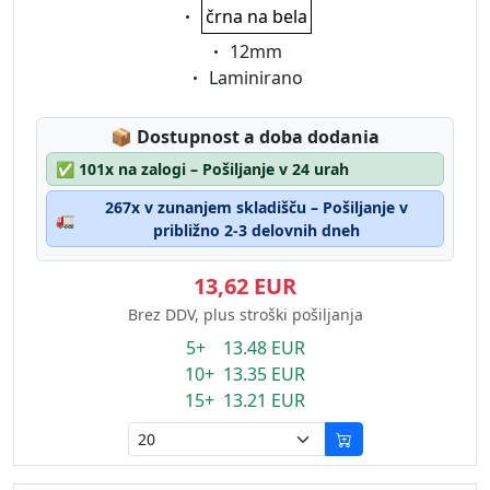
Eigenschaft:
črna na bela
Eigenschaft:
12mm
Eigenschaft:
Laminirano
Lagerstatus:
📦
Dostupnost a doba dodania
✅
101x na zalogi – Pošiljanje v 24 urah
267x v zunanjem skladišču – Pošiljanje v
🚛
približno 2-3 delovnih dneh
13,62 EUR
Brez DDV, plus stroški pošiljanja
5+ 13.48 EUR
10+ 13.35 EUR
15+ 13.21 EUR