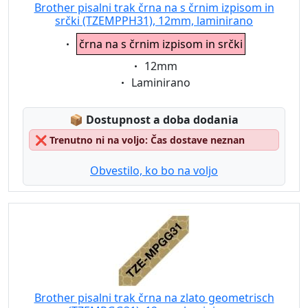
Brother pisalni trak črna na s črnim izpisom in
srčki (TZEMPPH31), 12mm, laminirano
Eigenschaft:
črna na s črnim izpisom in srčki
Eigenschaft:
12mm
Eigenschaft:
Laminirano
Lagerstatus:
📦
Dostupnost a doba dodania
❌
Trenutno ni na voljo: Čas dostave neznan
Obvestilo, ko bo na voljo
Brother pisalni trak črna na zlato geometrisch