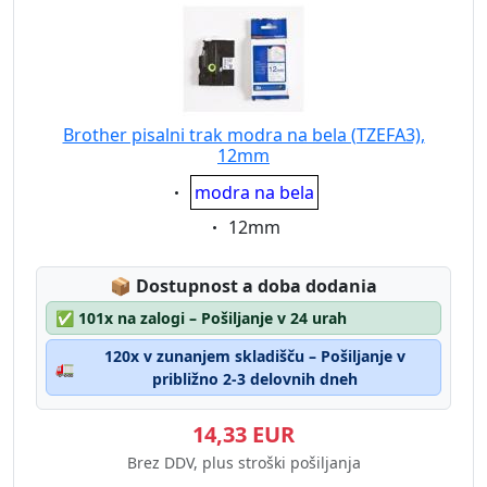
Brother pisalni trak modra na bela (TZEFA3),
12mm
Eigenschaft:
modra na bela
Eigenschaft:
12mm
Lagerstatus:
📦
Dostupnost a doba dodania
✅
101x na zalogi – Pošiljanje v 24 urah
120x v zunanjem skladišču – Pošiljanje v
🚛
približno 2-3 delovnih dneh
14,33 EUR
Brez DDV, plus stroški pošiljanja