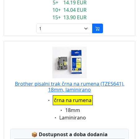
5+ 14.19 EUR
10+ 14.04 EUR
15+ 13.90 EUR
Brother pisalni trak črna na rumena (TZES641),
18mm, laminirano
Eigenschaft:
črna na rumena
Eigenschaft:
18mm
Eigenschaft:
Laminirano
Lagerstatus:
📦
Dostupnost a doba dodania