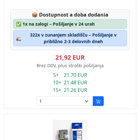
Lagerstatus:
📦
Dostupnost a doba dodania
✅
1x na zalogi – Pošiljanje v 24 urah
322x v zunanjem skladišču – Pošiljanje v
🚛
približno 2-3 delovnih dneh
21,92 EUR
Brez DDV, plus stroški pošiljanja
5+ 21.70 EUR
10+ 21.48 EUR
15+ 21.26 EUR