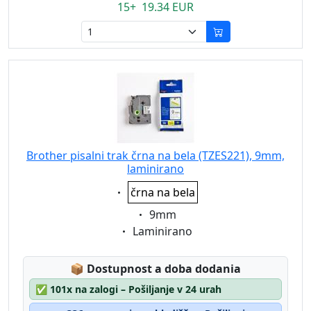
15+ 19.34 EUR
Brother pisalni trak črna na bela (TZES221), 9mm,
laminirano
Eigenschaft:
črna na bela
Eigenschaft:
9mm
Eigenschaft:
Laminirano
Lagerstatus:
📦
Dostupnost a doba dodania
✅
101x na zalogi – Pošiljanje v 24 urah