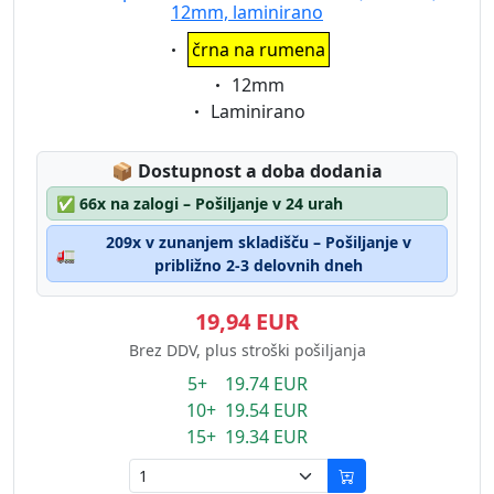
12mm, laminirano
Eigenschaft:
črna na rumena
Eigenschaft:
12mm
Eigenschaft:
Laminirano
Lagerstatus:
📦
Dostupnost a doba dodania
✅
66x na zalogi – Pošiljanje v 24 urah
209x v zunanjem skladišču – Pošiljanje v
🚛
približno 2-3 delovnih dneh
19,94 EUR
Brez DDV, plus stroški pošiljanja
5+ 19.74 EUR
10+ 19.54 EUR
15+ 19.34 EUR