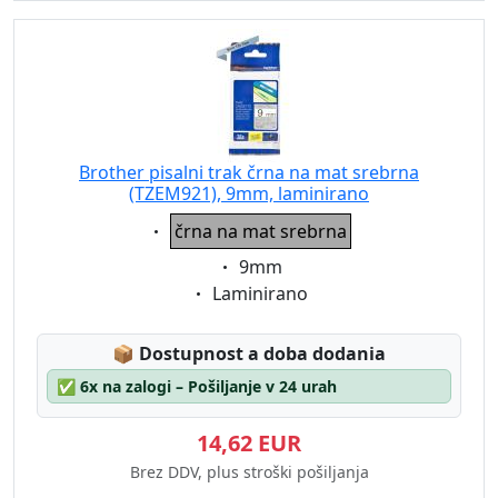
Brother pisalni trak črna na mat srebrna
(TZEM921), 9mm, laminirano
Eigenschaft:
črna na mat srebrna
Eigenschaft:
9mm
Eigenschaft:
Laminirano
Lagerstatus:
📦
Dostupnost a doba dodania
✅
6x na zalogi – Pošiljanje v 24 urah
14,62 EUR
Brez DDV, plus stroški pošiljanja