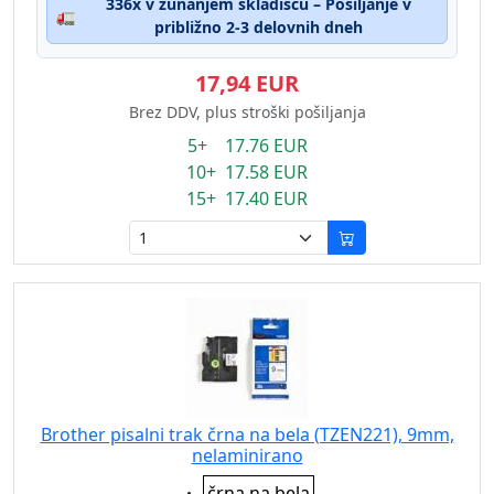
336x v zunanjem skladišču – Pošiljanje v
🚛
približno 2-3 delovnih dneh
17,94 EUR
Brez DDV, plus stroški pošiljanja
5+ 17.76 EUR
10+ 17.58 EUR
15+ 17.40 EUR
Brother pisalni trak črna na bela (TZEN221), 9mm,
nelaminirano
Eigenschaft:
črna na bela