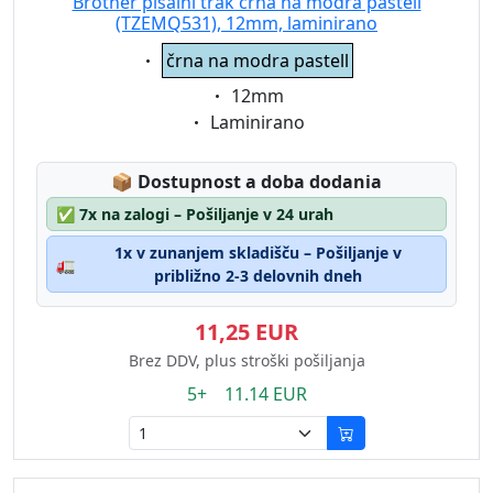
Brother pisalni trak črna na modra pastell
(TZEMQ531), 12mm, laminirano
Eigenschaft:
črna na modra pastell
Eigenschaft:
12mm
Eigenschaft:
Laminirano
Lagerstatus:
📦
Dostupnost a doba dodania
✅
7x na zalogi – Pošiljanje v 24 urah
1x v zunanjem skladišču – Pošiljanje v
🚛
približno 2-3 delovnih dneh
11,25 EUR
Brez DDV, plus stroški pošiljanja
5+ 11.14 EUR