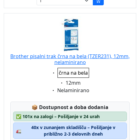
Brother pisalni trak črna na bela (TZER231), 12mm,
nelaminirano
Eigenschaft:
črna na bela
Eigenschaft:
12mm
Eigenschaft:
Nelaminirano
Lagerstatus:
📦
Dostupnost a doba dodania
✅
101x na zalogi – Pošiljanje v 24 urah
40x v zunanjem skladišču – Pošiljanje v
🚛
približno 2-3 delovnih dneh