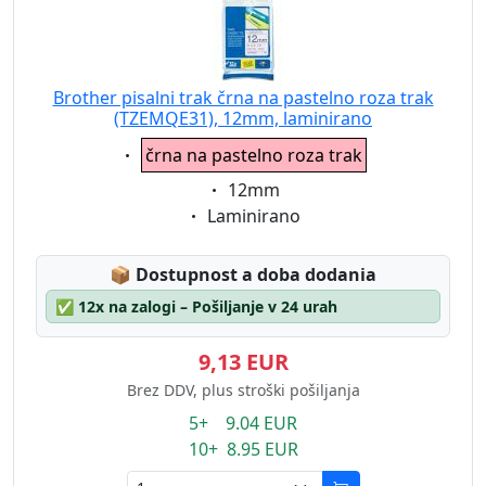
Brother pisalni trak črna na pastelno roza trak
(TZEMQE31), 12mm, laminirano
Eigenschaft:
črna na pastelno roza trak
Eigenschaft:
12mm
Eigenschaft:
Laminirano
Lagerstatus:
📦
Dostupnost a doba dodania
✅
12x na zalogi – Pošiljanje v 24 urah
9,13 EUR
Brez DDV, plus stroški pošiljanja
5+ 9.04 EUR
10+ 8.95 EUR