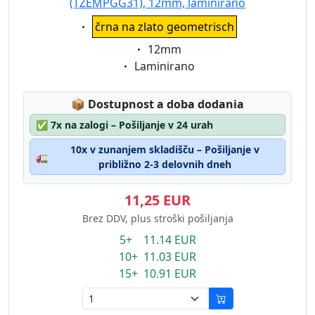
(TZEMPGG31), 12mm, laminirano
Eigenschaft:
črna na zlato geometrisch
Eigenschaft:
12mm
Eigenschaft:
Laminirano
Lagerstatus:
📦
Dostupnost a doba dodania
✅
7x na zalogi – Pošiljanje v 24 urah
10x v zunanjem skladišču – Pošiljanje v
🚛
približno 2-3 delovnih dneh
11,25 EUR
Brez DDV, plus stroški pošiljanja
5+ 11.14 EUR
10+ 11.03 EUR
15+ 10.91 EUR