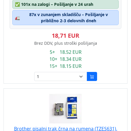
✅
101x na zalogi – Pošiljanje v 24 urah
87x v zunanjem skladišču – Pošiljanje v
🚛
približno 2-3 delovnih dneh
18,71 EUR
Brez DDV, plus stroški pošiljanja
5+ 18.52 EUR
10+ 18.34 EUR
15+ 18.15 EUR
Brother pisalni trak črna na rumena (TZES631),