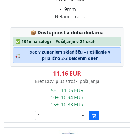
Eigenschaft:
9mm
Eigenschaft:
Nelaminirano
Lagerstatus:
📦
Dostupnost a doba dodania
✅
101x na zalogi – Pošiljanje v 24 urah
98x v zunanjem skladišču – Pošiljanje v
🚛
približno 2-3 delovnih dneh
11,16 EUR
Brez DDV, plus stroški pošiljanja
5+ 11.05 EUR
10+ 10.94 EUR
15+ 10.83 EUR