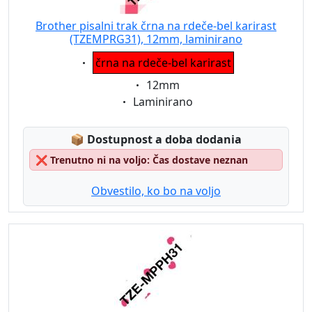
Brother pisalni trak črna na rdeče-bel karirast
(TZEMPRG31), 12mm, laminirano
Eigenschaft:
črna na rdeče-bel karirast
Eigenschaft:
12mm
Eigenschaft:
Laminirano
Lagerstatus:
📦
Dostupnost a doba dodania
❌
Trenutno ni na voljo: Čas dostave neznan
Obvestilo, ko bo na voljo