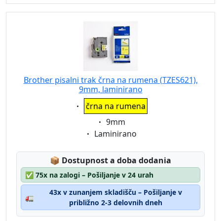
Brother pisalni trak črna na rumena (TZES621),
9mm, laminirano
Eigenschaft:
črna na rumena
Eigenschaft:
9mm
Eigenschaft:
Laminirano
Lagerstatus:
📦
Dostupnost a doba dodania
✅
75x na zalogi – Pošiljanje v 24 urah
43x v zunanjem skladišču – Pošiljanje v
🚛
približno 2-3 delovnih dneh