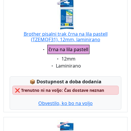
Brother pisalni trak črna na lila pastell
(TZEMQF31), 12mm, laminirano
Eigenschaft:
črna na lila pastell
Eigenschaft:
12mm
Eigenschaft:
Laminirano
Lagerstatus:
📦
Dostupnost a doba dodania
❌
Trenutno ni na voljo: Čas dostave neznan
Obvestilo, ko bo na voljo