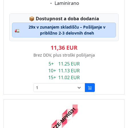
Eigenschaft:
Laminirano
Lagerstatus:
📦
Dostupnost a doba dodania
29x v zunanjem skladišču – Pošiljanje v
🚛
približno 2-3 delovnih dneh
11,36 EUR
Brez DDV, plus stroški pošiljanja
5+ 11.25 EUR
10+ 11.13 EUR
15+ 11.02 EUR