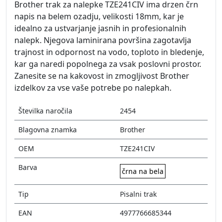
Brother trak za nalepke TZE241CIV ima drzen črn
napis na belem ozadju, velikosti 18mm, kar je
idealno za ustvarjanje jasnih in profesionalnih
nalepk. Njegova laminirana površina zagotavlja
trajnost in odpornost na vodo, toploto in bledenje,
kar ga naredi popolnega za vsak poslovni prostor.
Zanesite se na kakovost in zmogljivost Brother
izdelkov za vse vaše potrebe po nalepkah.
Številka naročila
2454
Blagovna znamka
Brother
OEM
TZE241CIV
Barva
črna na bela
Tip
Pisalni trak
EAN
4977766685344