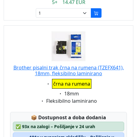
5+ 14.47 EUR
Brother pisalni trak črna na rumena (TZEFX641),
18mm, fleksibilno laminirano
Eigenschaft:
črna na rumena
Eigenschaft:
18mm
Eigenschaft:
Fleksibilno laminirano
Lagerstatus:
📦
Dostupnost a doba dodania
✅
93x na zalogi – Pošiljanje v 24 urah