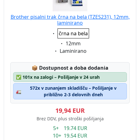
Brother pisalni trak črna na bela (TZES231), 12mm,
laminirano
Eigenschaft:
črna na bela
Eigenschaft:
12mm
Eigenschaft:
Laminirano
Lagerstatus:
📦
Dostupnost a doba dodania
✅
101x na zalogi – Pošiljanje v 24 urah
572x v zunanjem skladišču – Pošiljanje v
🚛
približno 2-3 delovnih dneh
19,94 EUR
Brez DDV, plus stroški pošiljanja
5+ 19.74 EUR
10+ 19.54 EUR