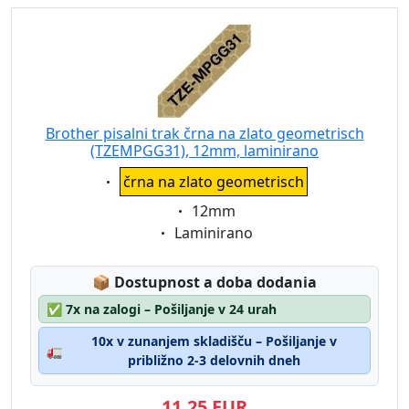
Brother pisalni trak črna na zlato geometrisch
(TZEMPGG31), 12mm, laminirano
Eigenschaft:
črna na zlato geometrisch
Eigenschaft:
12mm
Eigenschaft:
Laminirano
Lagerstatus:
📦
Dostupnost a doba dodania
✅
7x na zalogi – Pošiljanje v 24 urah
10x v zunanjem skladišču – Pošiljanje v
🚛
približno 2-3 delovnih dneh
11,25 EUR