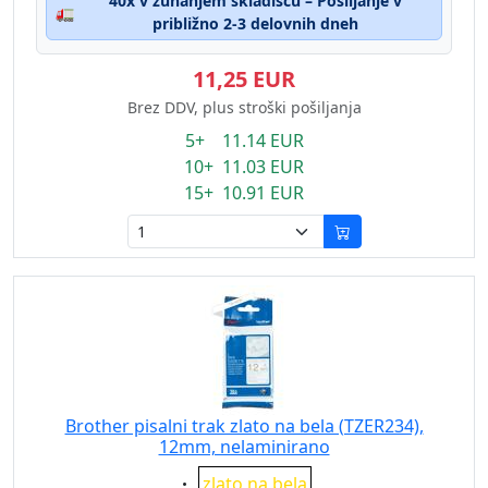
40x v zunanjem skladišču – Pošiljanje v
🚛
približno 2-3 delovnih dneh
11,25 EUR
Brez DDV, plus stroški pošiljanja
5+ 11.14 EUR
10+ 11.03 EUR
15+ 10.91 EUR
Brother pisalni trak zlato na bela (TZER234),
12mm, nelaminirano
Eigenschaft:
zlato na bela