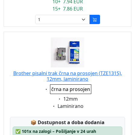
10+ 7.94 EUR
15+ 7.86 EUR
Brother pisalni trak črna na prosojen (TZE131S),
12mm, laminirano
Eigenschaft:
črna na prosojen
Eigenschaft:
12mm
Eigenschaft:
Laminirano
Lagerstatus:
📦
Dostupnost a doba dodania
✅
101x na zalogi – Pošiljanje v 24 urah