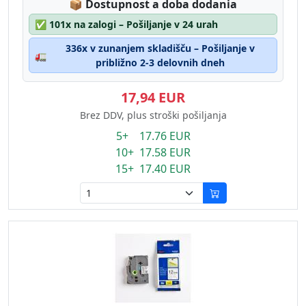
Lagerstatus:
📦
Dostupnost a doba dodania
✅
101x na zalogi – Pošiljanje v 24 urah
336x v zunanjem skladišču – Pošiljanje v
🚛
približno 2-3 delovnih dneh
17,94 EUR
Brez DDV, plus stroški pošiljanja
5+ 17.76 EUR
10+ 17.58 EUR
15+ 17.40 EUR