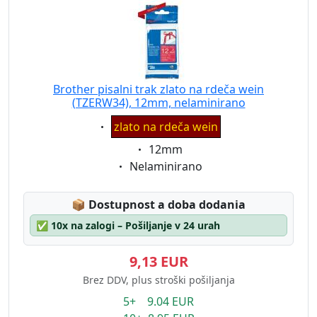
Brother pisalni trak zlato na rdeča wein
(TZERW34), 12mm, nelaminirano
Eigenschaft:
zlato na rdeča wein
Eigenschaft:
12mm
Eigenschaft:
Nelaminirano
Lagerstatus:
📦
Dostupnost a doba dodania
✅
10x na zalogi – Pošiljanje v 24 urah
9,13 EUR
Brez DDV, plus stroški pošiljanja
5+ 9.04 EUR