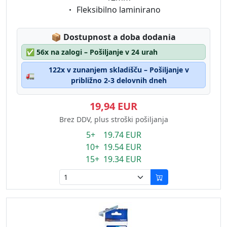
Eigenschaft:
Fleksibilno laminirano
Lagerstatus:
📦
Dostupnost a doba dodania
✅
56x na zalogi – Pošiljanje v 24 urah
122x v zunanjem skladišču – Pošiljanje v
🚛
približno 2-3 delovnih dneh
19,94 EUR
Brez DDV, plus stroški pošiljanja
5+ 19.74 EUR
10+ 19.54 EUR
15+ 19.34 EUR