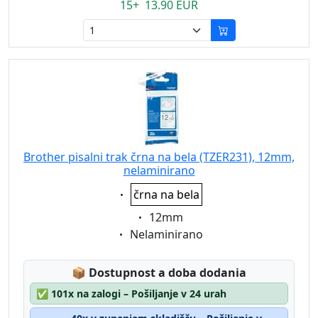
15+ 13.90 EUR
Brother pisalni trak črna na bela (TZER231), 12mm,
nelaminirano
Eigenschaft:
črna na bela
Eigenschaft:
12mm
Eigenschaft:
Nelaminirano
Lagerstatus:
📦
Dostupnost a doba dodania
✅
101x na zalogi – Pošiljanje v 24 urah