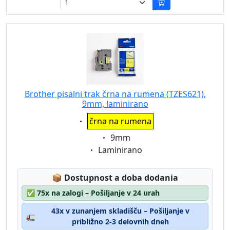
Brother pisalni trak črna na rumena (TZES621),
9mm, laminirano
Eigenschaft:
črna na rumena
Eigenschaft:
9mm
Eigenschaft:
Laminirano
Lagerstatus:
📦
Dostupnost a doba dodania
✅
75x na zalogi – Pošiljanje v 24 urah
43x v zunanjem skladišču – Pošiljanje v
🚛
približno 2-3 delovnih dneh