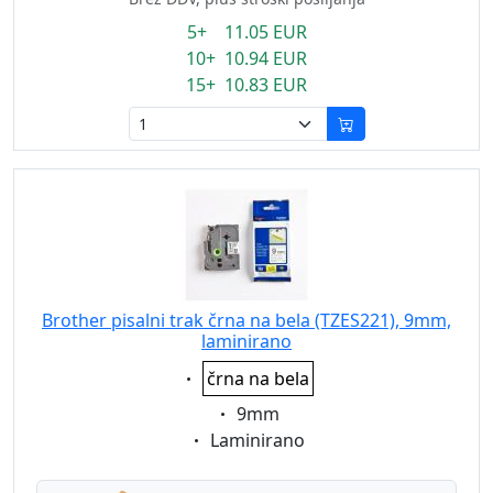
5+ 11.05 EUR
10+ 10.94 EUR
15+ 10.83 EUR
Brother pisalni trak črna na bela (TZES221), 9mm,
laminirano
Eigenschaft:
črna na bela
Eigenschaft:
9mm
Eigenschaft:
Laminirano