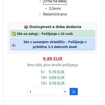
črna na bela
Eigenschaft:
3,5mm
Eigenschaft:
Nelaminirano
Lagerstatus:
📦
Dostupnost a doba dodania
✅
58x na zalogi – Pošiljanje v 24 urah
36x v zunanjem skladišču – Pošiljanje v
🚛
približno 2-3 delovnih dneh
9,89 EUR
Brez DDV, plus stroški pošiljanja
5+ 9.79 EUR
10+ 9.69 EUR
15+ 9.59 EUR