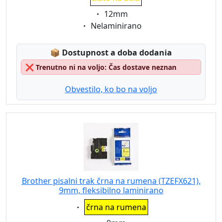
Eigenschaft:
12mm
Eigenschaft:
Nelaminirano
Lagerstatus:
📦
Dostupnost a doba dodania
❌
Trenutno ni na voljo: Čas dostave neznan
Obvestilo, ko bo na voljo
Brother pisalni trak črna na rumena (TZEFX621),
9mm, fleksibilno laminirano
Eigenschaft:
črna na rumena