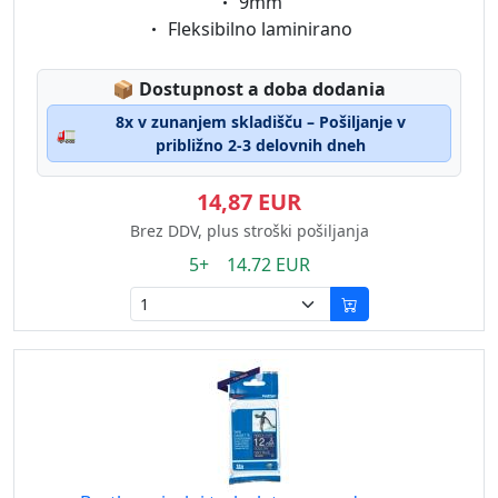
Eigenschaft:
9mm
Eigenschaft:
Fleksibilno laminirano
Lagerstatus:
📦
Dostupnost a doba dodania
8x v zunanjem skladišču – Pošiljanje v
🚛
približno 2-3 delovnih dneh
14,87 EUR
Brez DDV, plus stroški pošiljanja
5+ 14.72 EUR