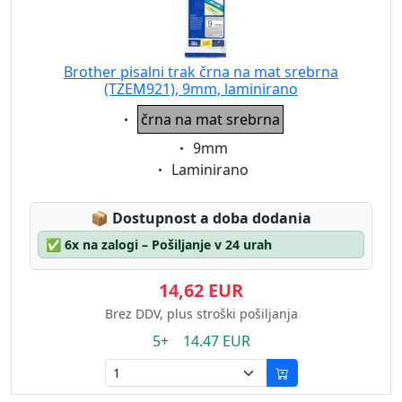
Brother pisalni trak črna na mat srebrna
(TZEM921), 9mm, laminirano
Eigenschaft:
črna na mat srebrna
Eigenschaft:
9mm
Eigenschaft:
Laminirano
Lagerstatus:
📦
Dostupnost a doba dodania
✅
6x na zalogi – Pošiljanje v 24 urah
14,62 EUR
Brez DDV, plus stroški pošiljanja
5+ 14.47 EUR