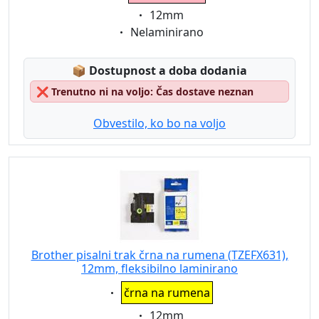
Eigenschaft:
12mm
Eigenschaft:
Nelaminirano
Lagerstatus:
📦
Dostupnost a doba dodania
❌
Trenutno ni na voljo: Čas dostave neznan
Obvestilo, ko bo na voljo
Brother pisalni trak črna na rumena (TZEFX631),
12mm, fleksibilno laminirano
Eigenschaft:
črna na rumena
Eigenschaft:
12mm