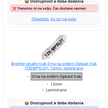
Lagerstatus:
📦
Dostupnost a doba dodania
❌
Trenutno ni na voljo: Čas dostave neznan
Obvestilo, ko bo na voljo
Brother pisalni trak črna na srebrn čipkast trak
(TZEMPSL31), 12mm, laminirano
Eigenschaft:
črna na srebrn čipkast trak
Eigenschaft:
12mm
Eigenschaft:
Laminirano
Lagerstatus:
📦
Dostupnost a doba dodania