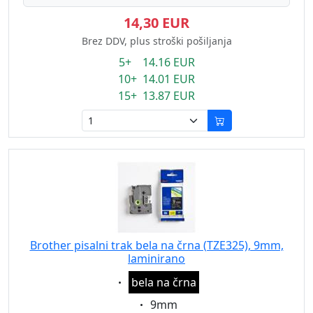
14,30 EUR
Brez DDV, plus stroški pošiljanja
5+ 14.16 EUR
10+ 14.01 EUR
15+ 13.87 EUR
Brother pisalni trak bela na črna (TZE325), 9mm,
laminirano
Eigenschaft:
bela na črna
Eigenschaft:
9mm