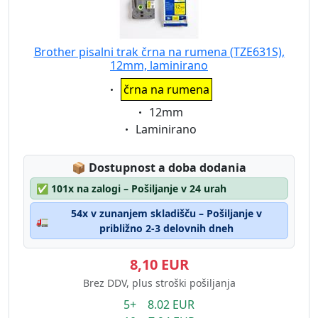
Brother pisalni trak črna na rumena (TZE631S),
12mm, laminirano
Eigenschaft:
črna na rumena
Eigenschaft:
12mm
Eigenschaft:
Laminirano
Lagerstatus:
📦
Dostupnost a doba dodania
✅
101x na zalogi – Pošiljanje v 24 urah
54x v zunanjem skladišču – Pošiljanje v
🚛
približno 2-3 delovnih dneh
8,10 EUR
Brez DDV, plus stroški pošiljanja
5+ 8.02 EUR