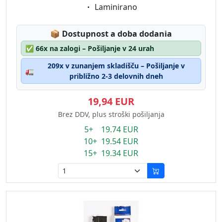
Eigenschaft:
Laminirano
Lagerstatus:
📦
Dostupnost a doba dodania
✅
66x na zalogi – Pošiljanje v 24 urah
209x v zunanjem skladišču – Pošiljanje v
🚛
približno 2-3 delovnih dneh
19,94 EUR
Brez DDV, plus stroški pošiljanja
5+ 19.74 EUR
10+ 19.54 EUR
15+ 19.34 EUR