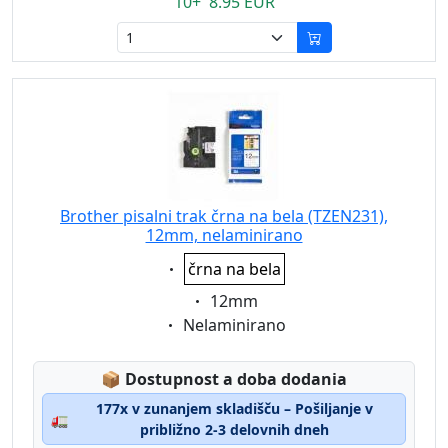
10+ 8.95 EUR
Brother pisalni trak črna na bela (TZEN231),
12mm, nelaminirano
Eigenschaft:
črna na bela
Eigenschaft:
12mm
Eigenschaft:
Nelaminirano
Lagerstatus:
📦
Dostupnost a doba dodania
177x v zunanjem skladišču – Pošiljanje v
🚛
približno 2-3 delovnih dneh