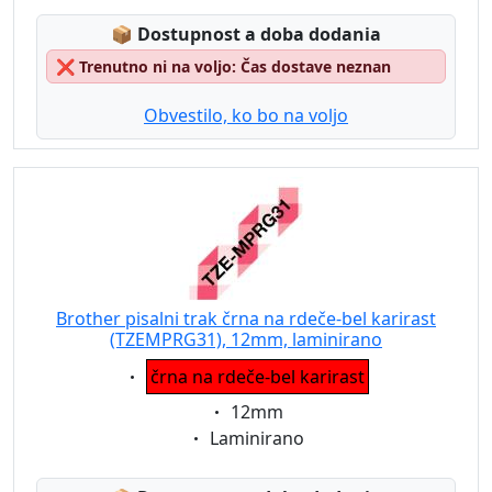
Lagerstatus:
📦
Dostupnost a doba dodania
❌
Trenutno ni na voljo: Čas dostave neznan
Obvestilo, ko bo na voljo
Brother pisalni trak črna na rdeče-bel karirast
(TZEMPRG31), 12mm, laminirano
Eigenschaft:
črna na rdeče-bel karirast
Eigenschaft:
12mm
Eigenschaft:
Laminirano