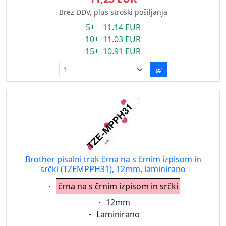
Brez DDV, plus stroški pošiljanja
5+ 11.14 EUR
10+ 11.03 EUR
15+ 10.91 EUR
Brother pisalni trak črna na s črnim izpisom in
srčki (TZEMPPH31), 12mm, laminirano
Eigenschaft:
črna na s črnim izpisom in srčki
Eigenschaft:
12mm
Eigenschaft:
Laminirano