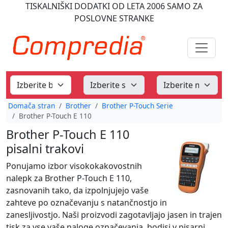
TISKALNIŠKI DODATKI
OD LETA 2006
SAMO ZA
POSLOVNE STRANKE
Domača stran
Brother
Brother P-Touch Serie
Brother P-Touch E 110
Brother P-Touch E 110
pisalni trakovi
Ponujamo izbor visokokakovostnih
nalepk za Brother P-Touch E 110,
zasnovanih tako, da izpolnjujejo vaše
zahteve po označevanju s natančnostjo in
zanesljivostjo. Naši proizvodi zagotavljajo jasen in trajen
tisk za vse vaše naloge označevanja, bodisi v pisarni