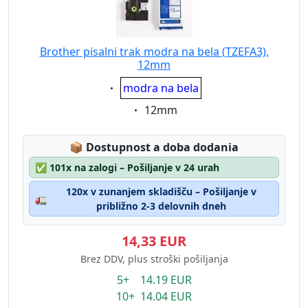
Brother pisalni trak modra na bela (TZEFA3),
12mm
Eigenschaft:
modra na bela
Eigenschaft:
12mm
Lagerstatus:
📦
Dostupnost a doba dodania
✅
101x na zalogi – Pošiljanje v 24 urah
120x v zunanjem skladišču – Pošiljanje v
🚛
približno 2-3 delovnih dneh
14,33 EUR
Brez DDV, plus stroški pošiljanja
5+ 14.19 EUR
10+ 14.04 EUR