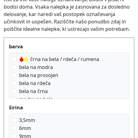
bodisi doma. Vsaka nalepka je zasnovana za dosledno
delovanje, kar naredi vaš postopek označevanja
učinkovit in uspešen. Raziščite našo ponudbo zdaj in
poiščite idealne nalepke, ki ustrezajo vašim potrebam.
Produktfilter
barva
črna na bela / rdeča / rumena
bela na modra
bela na prosojen
bela na rdeča
bela na črna
modra na bela
modra na prosojen
širina
rdeča na bela
3,5mm
rdeča na prosojen
6mm
zlato na Roza
9mm