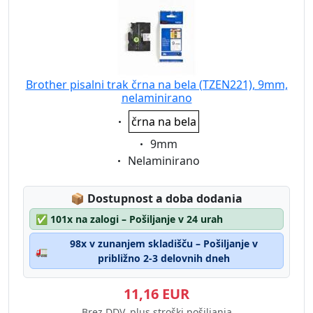
Brother pisalni trak črna na bela (TZEN221), 9mm,
nelaminirano
Eigenschaft:
črna na bela
Eigenschaft:
9mm
Eigenschaft:
Nelaminirano
Lagerstatus:
📦
Dostupnost a doba dodania
✅
101x na zalogi – Pošiljanje v 24 urah
98x v zunanjem skladišču – Pošiljanje v
🚛
približno 2-3 delovnih dneh
11,16 EUR
Brez DDV, plus stroški pošiljanja