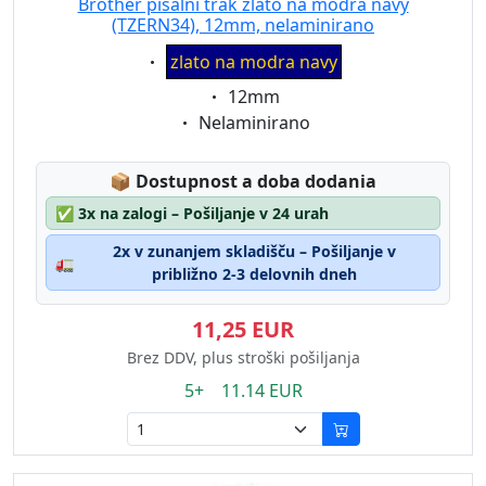
Brother pisalni trak zlato na modra navy
(TZERN34), 12mm, nelaminirano
Eigenschaft:
zlato na modra navy
Eigenschaft:
12mm
Eigenschaft:
Nelaminirano
Lagerstatus:
📦
Dostupnost a doba dodania
✅
3x na zalogi – Pošiljanje v 24 urah
2x v zunanjem skladišču – Pošiljanje v
🚛
približno 2-3 delovnih dneh
11,25 EUR
Brez DDV, plus stroški pošiljanja
5+ 11.14 EUR