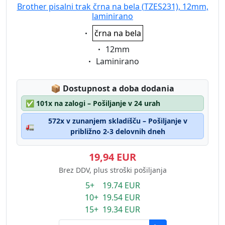
Brother pisalni trak črna na bela (TZES231), 12mm,
laminirano
Eigenschaft:
črna na bela
Eigenschaft:
12mm
Eigenschaft:
Laminirano
Lagerstatus:
📦
Dostupnost a doba dodania
✅
101x na zalogi – Pošiljanje v 24 urah
572x v zunanjem skladišču – Pošiljanje v
🚛
približno 2-3 delovnih dneh
19,94 EUR
Brez DDV, plus stroški pošiljanja
5+ 19.74 EUR
10+ 19.54 EUR
15+ 19.34 EUR