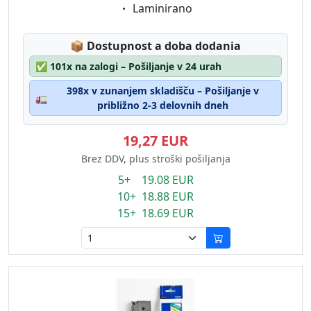
Eigenschaft:
Laminirano
Lagerstatus:
📦
Dostupnost a doba dodania
✅
101x na zalogi – Pošiljanje v 24 urah
398x v zunanjem skladišču – Pošiljanje v
🚛
približno 2-3 delovnih dneh
19,27 EUR
Brez DDV, plus stroški pošiljanja
5+ 19.08 EUR
10+ 18.88 EUR
15+ 18.69 EUR