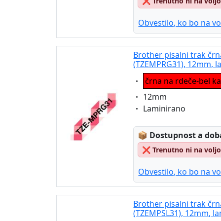
❌
Trenutno ni na volj
Obvestilo, ko bo na vo
Brother pisalni trak črn
(TZEMPRG31), 12mm, l
Eigenschaft:
črna na rdeče-bel ka
Eigenschaft:
12mm
Eigenschaft:
Laminirano
Lagerstatus:
📦
Dostupnost a dob
❌
Trenutno ni na volj
Obvestilo, ko bo na vo
Brother pisalni trak čr
(TZEMPSL31), 12mm, la