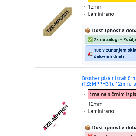
Eigenschaft:
12mm
Eigenschaft:
Laminirano
Lagerstatus:
📦
Dostupnost a dob
✅
7x na zalogi – Pošil
10x v zunanjem sklad
🚛
delovnih dneh
Brother pisalni trak črn
(TZEMPPH31), 12mm, l
Eigenschaft:
črna na s črnim izpi
Eigenschaft:
12mm
Eigenschaft:
Laminirano
Lagerstatus:
📦
Dostupnost a dob