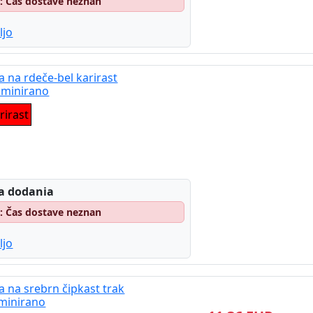
o: Čas dostave neznan
ljo
a na rdeče-bel karirast
aminirano
rirast
a dodania
o: Čas dostave neznan
ljo
na na srebrn čipkast trak
minirano