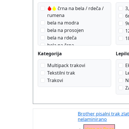
črna na bela / rdeča /
3
rumena
6
bela na modra
9
bela na prosojen
1
bela na rdeča
1
bela na črna
modra na bela
Kategorija
Lepil
modra na prosojen
Multipack trakovi
E
rdeča na bela
Tekstilni trak
L
rdeča na prosojen
Trakovi
N
zlato na Roza
Z
zlato na bela
zlato na modra navy
zlato na rdeča wein
zlato na črna
Brother pisalni trak zl
nelaminirano
črna na bela
Eigenschaft:
črna na mat srebrna