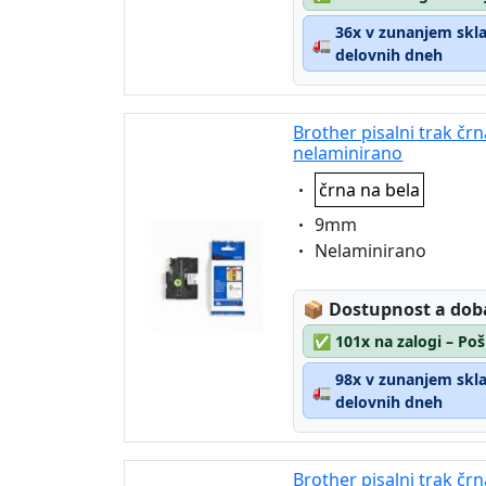
36x v zunanjem sklad
🚛
delovnih dneh
Brother pisalni trak čr
nelaminirano
Eigenschaft:
črna na bela
Eigenschaft:
9mm
Eigenschaft:
Nelaminirano
Lagerstatus:
📦
Dostupnost a dob
✅
101x na zalogi – Poš
98x v zunanjem sklad
🚛
delovnih dneh
Brother pisalni trak čr