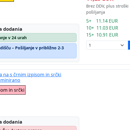
Brez DDV, plus stroški
pošiljanja
5+ 11.14 EUR
10+ 11.03 EUR
a dodania
15+ 10.91 EUR
janje v 24 urah
išču – Pošiljanje v približno 2-3
a na s črnim izpisom in srčki
aminirano
som in srčki
a dodania