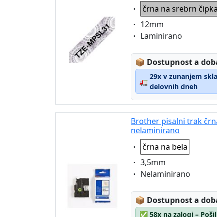
Eigenschaft:
črna na srebrn čipka
Eigenschaft:
12mm
Eigenschaft:
Laminirano
Lagerstatus:
📦
Dostupnost a dob
29x v zunanjem sklad
🚛
delovnih dneh
Brother pisalni trak čr
nelaminirano
Eigenschaft:
črna na bela
Eigenschaft:
3,5mm
Eigenschaft:
Nelaminirano
Lagerstatus:
📦
Dostupnost a dob
✅
58x na zalogi – Poši