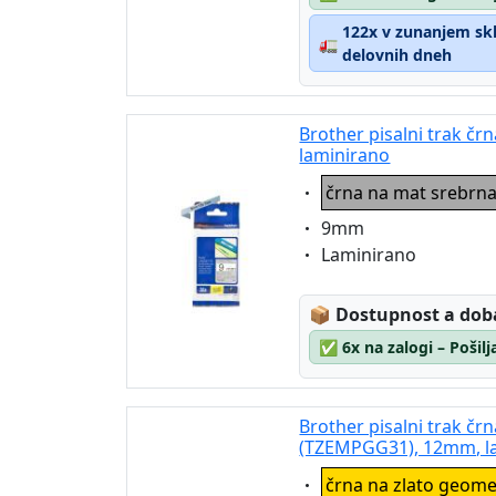
122x v zunanjem skla
🚛
delovnih dneh
Brother pisalni trak č
laminirano
Eigenschaft:
črna na mat srebrn
Eigenschaft:
9mm
Eigenschaft:
Laminirano
Lagerstatus:
📦
Dostupnost a dob
✅
6x na zalogi – Pošil
Brother pisalni trak čr
(TZEMPGG31), 12mm, l
Eigenschaft:
črna na zlato geome