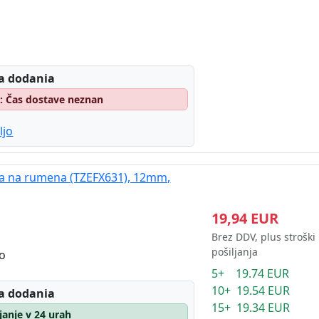
a dodania
o: Čas dostave neznan
ljo
rna na rumena (TZEFX631), 12mm,
19,94 EUR
Brez DDV, plus stroški
pošiljanja
no
5+ 19.74 EUR
10+ 19.54 EUR
a dodania
15+ 19.34 EUR
ljanje v 24 urah