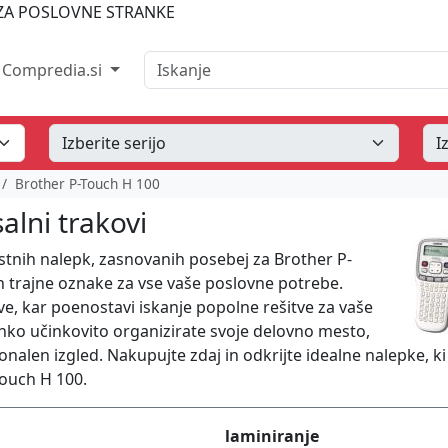
A POSLOVNE STRANKE
Iskanje
Compredia.si
Brother P-Touch H 100
alni trakovi
tnih nalepk, zasnovanih posebej za Brother P-
in trajne oznake za vse vaše poslovne potrebe.
arve, kar poenostavi iskanje popolne rešitve za vaše
ahko učinkovito organizirate svoje delovno mesto,
onalen izgled. Nakupujte zdaj in odkrijte idealne nalepke, ki
ouch H 100.
laminiranje