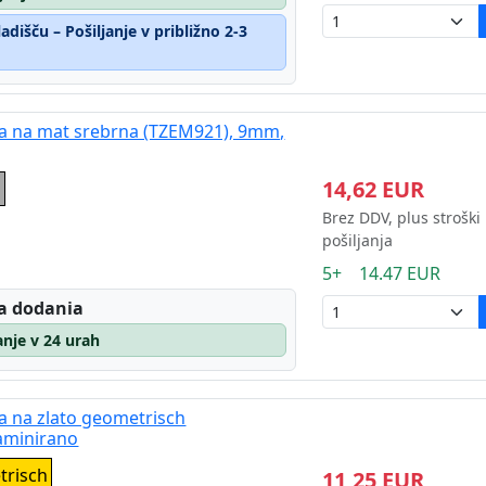
dišču – Pošiljanje v približno 2-3
rna na mat srebrna (TZEM921), 9mm,
14,62 EUR
a
Brez DDV, plus stroški
pošiljanja
5+ 14.47 EUR
a dodania
janje v 24 urah
na na zlato geometrisch
aminirano
trisch
11,25 EUR