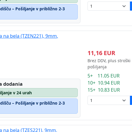
išču – Pošiljanje v približno 2-3
na na bela (TZEN221), 9mm,
11,16 EUR
Brez DDV, plus stroški
pošiljanja
5+ 11.05 EUR
10+ 10.94 EUR
a dodania
15+ 10.83 EUR
iljanje v 24 urah
išču – Pošiljanje v približno 2-3
na na bela (TZES221), 9mm,