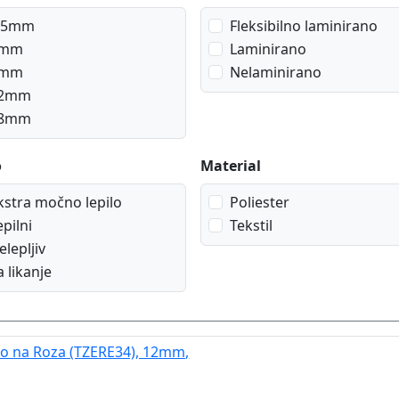
,5mm
Fleksibilno laminirano
mm
Laminirano
mm
Nelaminirano
2mm
8mm
o
Material
kstra močno lepilo
Poliester
epilni
Tekstil
elepljiv
a likanje
ato na Roza (TZERE34), 12mm,