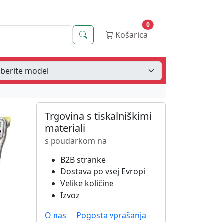
0
Iskanje
Košarica
Trgovina s tiskalniškimi
materiali
s poudarkom na
B2B stranke
Dostava po vsej Evropi
Velike količine
Izvoz
O nas
Pogosta vprašanja